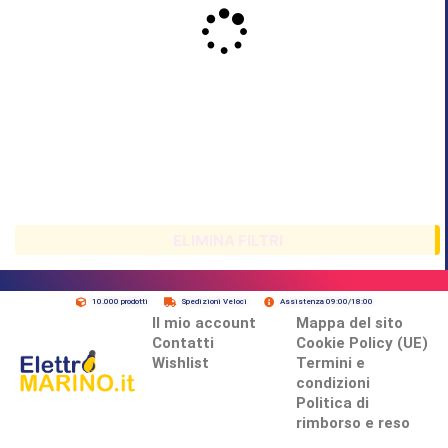
Brand
Serie
Civile
L’angolo
del Caffè
ELIMINA FILTRI
Prodotti
10.000 prodotti
Spedizioni Veloci
Assistenza 09:00/18:00
Il mio account
Mappa del sito
Contatti
Cookie Policy (UE)
Wishlist
Termini e
condizioni
Politica di
rimborso e reso