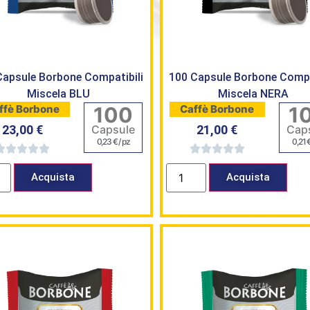
Capsule Borbone Compatibili
100 Capsule Borbone Compa
Miscela BLU
Miscela NERA
100
1
ffè Borbone
Caffè Borbone
Capsule
Cap
23,00
€
21,00
€
0,23
€
/ pz
0,21
Acquista
Acquista