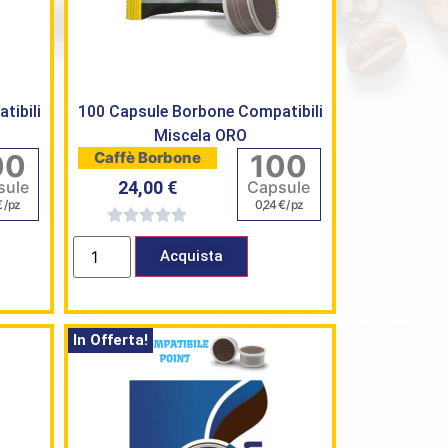
tibili
100 Capsule Borbone Compatibili
Miscela ORO
00
100
Caffè Borbone
sule
Capsule
24,00
€
€
/ pz
0,24
€
/ pz
Acquista
In Offerta!