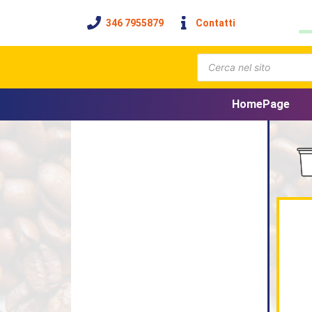
346 7955879
Contatti
HomePage