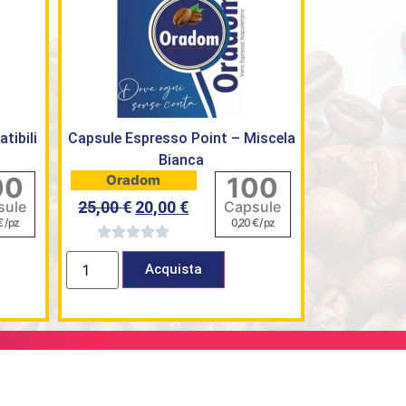
tibili
Capsule Espresso Point – Miscela
Bianca
00
100
Oradom
sule
Capsule
25,00
€
20,00
€
€
/ pz
0,20
€
/ pz
Acquista