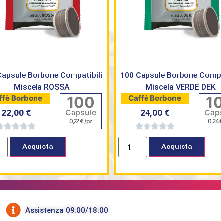
Capsule Borbone Compatibili
100 Capsule Borbone Compa
Miscela ROSSA
Miscela VERDE DEK
100
1
ffè Borbone
Caffè Borbone
Capsule
Cap
22,00
€
24,00
€
0,22
€
/ pz
0,24
Acquista
Acquista
Assistenza 09:00/18:00