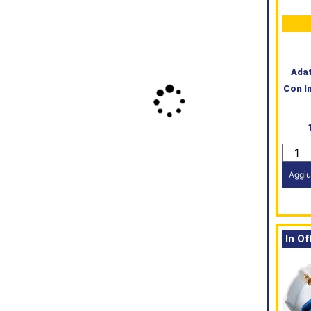
Adat
Con I
Aggiu
In Of