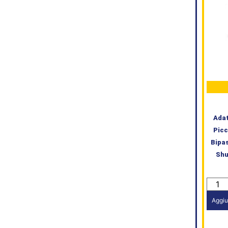
Adat
Picc
Bipa
Shu
Aggiu