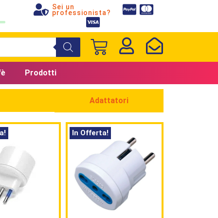
Sei un
professionista?
fè
Prodotti
Adattatori
a!
In Offerta!