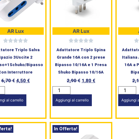
AR Lux
AR Lux
tatore Triplo Salva
Adattatore Triplo Spina
Adattat
Spazio 3Uscite 2
Grande 16A con 2 prese
Italian
so+1Schuko/Bipasso
Bipasso 10/16A e 1 Presa
16A a 
Con Interruttore
Shuko Bipasso 10/16A
Bip
6,70
€
4,50
€
2,90
€
1,80
€
2,
ngi al carrello
Aggiungi al carrello
Aggiungi a
ferta!
In Offerta!