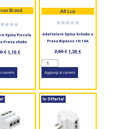
sun Brand
AR Lux
Adattatore Spina Schuko a
re Spina Piccola
Presa Bipasso 10/16A
n Presa shuko
2,50
€
1,30
€
80
€
1,10
€
Aggiungi al carrello
l carrello
a!
In Offerta!