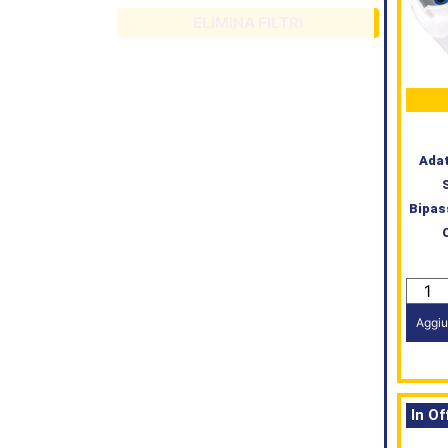
ELIMINA FILTRI
Adat
Bipas
Aggiu
In Of