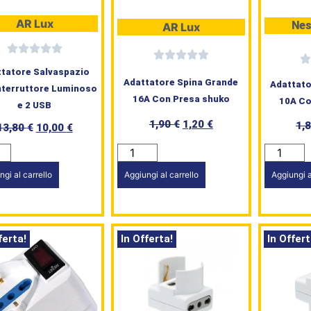
AR Lux
Nes
AR Lux
tatore Salvaspazio
Adattatore Spina Grande
Adattato
nterruttore Luminoso
16A Con Presa shuko
10A Co
e 2 USB
1,90
€
1,20
€
1,
13,80
€
10,00
€
Aggiungi al carrello
ngi al carrello
Aggiungi a
ferta!
In Offerta!
In Offert