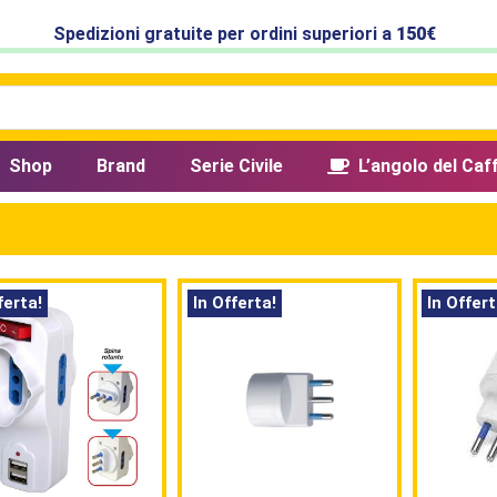
Spedizioni gratuite per ordini superiori a
150€
Shop
Brand
Serie Civile
L’angolo del Caf
ferta!
In Offerta!
In Offert