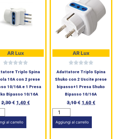
AR Lux
AR Lux
tatore Triplo Spina
Adattatore Triplo Spina
ola 10A con 2 prese
Shuko con 2 Uscite prese
sso 10/16A e 1 Presa
bipasso+1 Presa Shuko
ko Bipasso 10/16A
Bipasso 10/16A
2,30
€
1,40
€
3,10
€
1,60
€
ngi al carrello
Aggiungi al carrello