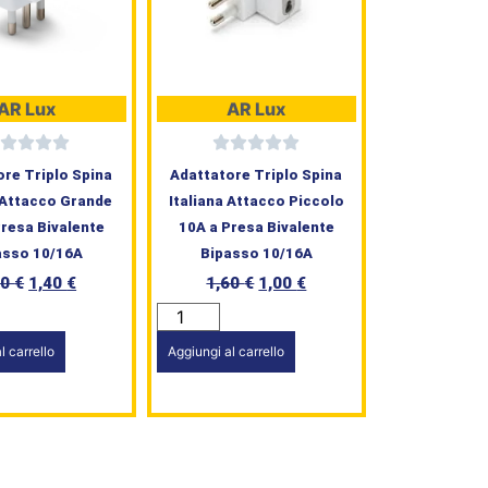
AR Lux
AR Lux
ore Triplo Spina
Adattatore Triplo Spina
a Attacco Grande
Italiana Attacco Piccolo
Presa Bivalente
10A a Presa Bivalente
asso 10/16A
Bipasso 10/16A
10
€
1,40
€
1,60
€
1,00
€
l carrello
Aggiungi al carrello