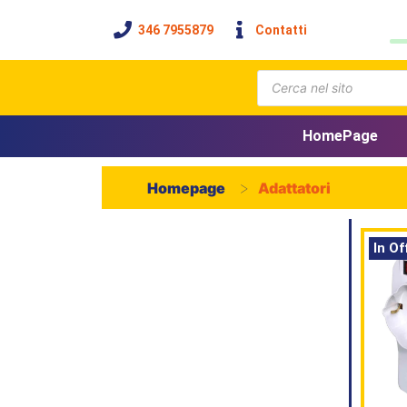
346 7955879
Contatti
HomePage
>
Homepage
Adattatori
In Of