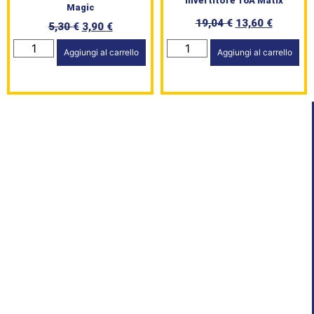
Invertitore 16A Matix
Magic
19,04
€
13,60
€
5,30
€
3,90
€
Aggiungi al carrello
Aggiungi al carrello
HomePage
Shop
Brand
Serie