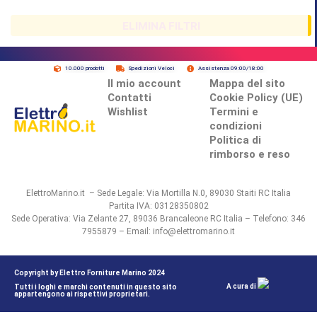
ELIMINA FILTRI
10.000 prodotti
Spedizioni Veloci
Assistenza 09:00/18:00
Il mio account
Mappa del sito
Contatti
Cookie Policy (UE)
Wishlist
Termini e
condizioni
Politica di
rimborso e reso
ElettroMarino.it – Sede Legale: Via Mortilla N.0, 89030 Staiti RC Italia
Partita IVA: 03128350802
Sede Operativa: Via Zelante 27, 89036 Brancaleone RC Italia – Telefono: 346
7955879 – Email: info@elettromarino.it
Copyright by Elettro Forniture Marino 2024
A cura di
Tutti i loghi e marchi contenuti in questo sito
appartengono ai rispettivi proprietari.