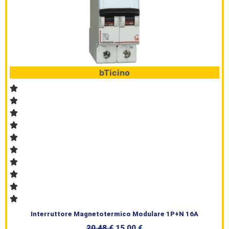
bTicino
Interruttore Magnetotermico Modulare 1P+N 16A
20,48
€
15,00
€