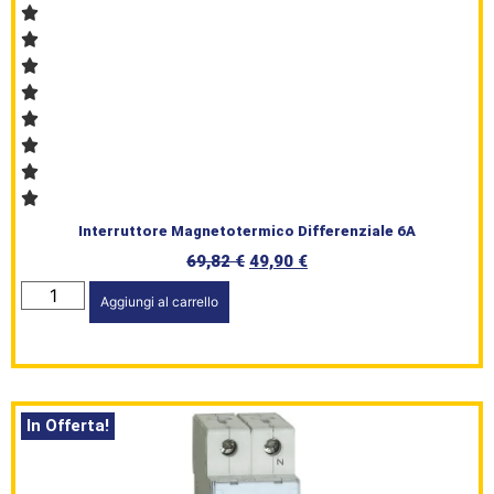
Brand
Serie
Civile
L’angolo
Interruttore Magnetotermico Differenziale 6A
del Caffè
69,82
€
49,90
€
Prodotti
Aggiungi al carrello
In Offerta!