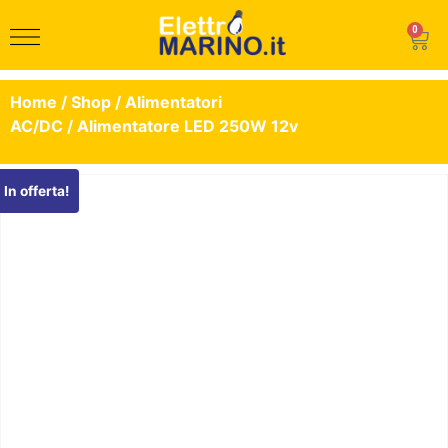
0
Home
/
Shop
/
Alimentatori
AC/DC
/ Alimentatore LED 250W 12v
In offerta!