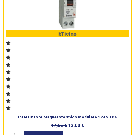
bTicino
Interruttore Magnetotermico Modulare 1P+N 16A
17,65
€
12,00
€