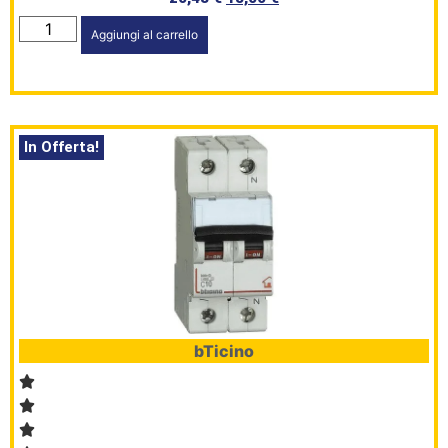
Aggiungi al carrello
In Offerta!
bTicino