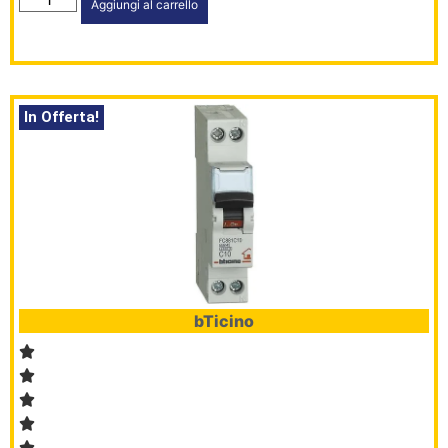
Aggiungi al carrello
In Offerta!
bTicino