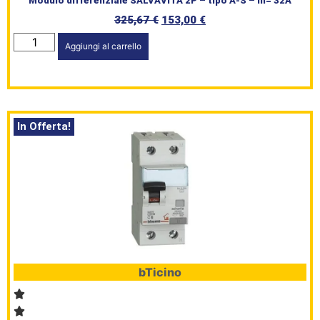
Modulo differenziale SALVAVITA 2P – tipo A-S – In= 32A
325,67
€
153,00
€
Aggiungi al carrello
In Offerta!
bTicino
HomePage
Shop