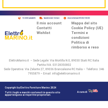
10.000 prodotti
Spedizioni Veloci
Assistenza 09:00/18:00
Il mio account
Mappa del sito
Contatti
Cookie Policy (UE)
Wishlist
Termini e
condizioni
Politica di
rimborso e reso
ElettroMarino.it – Sede Legale: Via Mortilla N.0, 89030 Staiti RC Italia
Partita IVA: 03128350802
Sede Operativa: Via Zelante 27, 89036 Brancaleone RC Italia – Telefono: 346
7955879 – Email: info@elettromarino.it
Copyright by Elettro Forniture Marino 2024
A cura di
Tutti i loghi e marchi contenuti in questo sito
appartengono ai rispettivi proprietari.