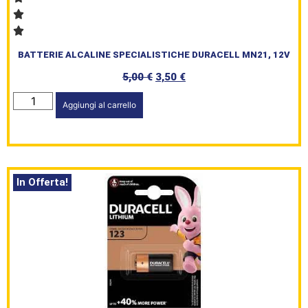
HomePage
BATTERIE ALCALINE SPECIALISTICHE DURACELL MN21, 12V
Shop
5,00
€
3,50
€
Brand
Aggiungi al carrello
Serie
Civile
In Offerta!
L’angolo
del Caffè
Prodotti