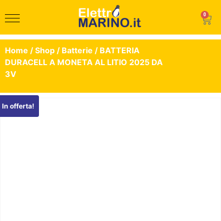
0
Home
/
Shop
/
Batterie
/ BATTERIA
DURACELL A MONETA AL LITIO 2025 DA
3V
In offerta!