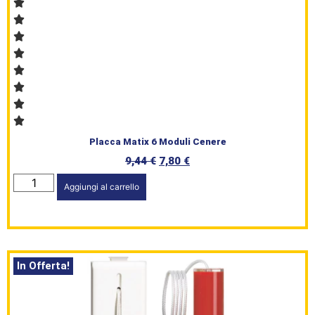
HomePage
Placca Matix 6 Moduli Cenere
Shop
9,44
€
7,80
€
Brand
Aggiungi al carrello
Serie
Civile
In Offerta!
L’angolo
del Caffè