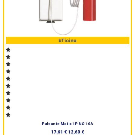
Prodotti
bTicino
Pulsante Matix 1P NO 10A
17,61
€
12,60
€