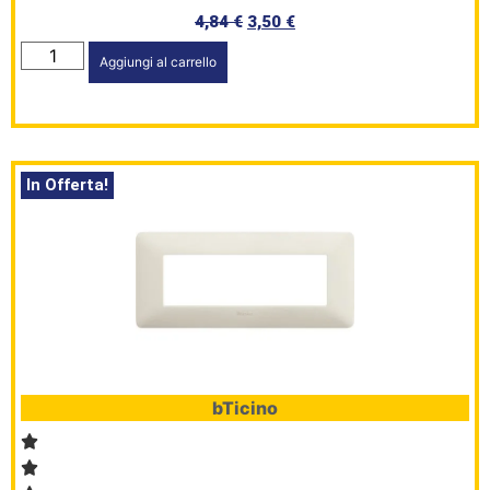
4,84
€
3,50
€
Aggiungi al carrello
In Offerta!
bTicino