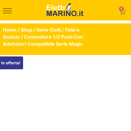
0
Home
/
Shop
/
Serie Civili
/
Telai e
Scatole
/ Contenitore 1/2 Posti Con
Adattatori Compatibile Serie Magic
In offerta!