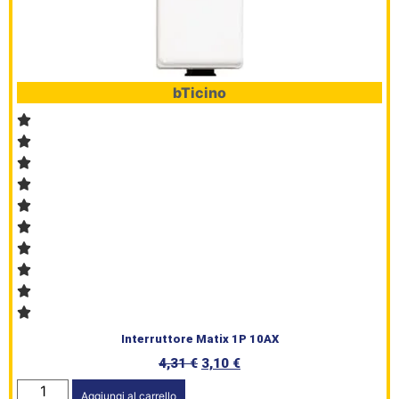
bTicino
Interruttore Matix 1P 10AX
4,31
€
3,10
€
Aggiungi al carrello