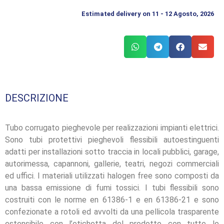
Estimated delivery on 11 - 12 Agosto, 2026
DESCRIZIONE
HomePage
Tubo corrugato pieghevole per realizzazioni impianti elettrici.
Shop
Sono tubi protettivi pieghevoli flessibili autoestinguenti
adatti per installazioni sotto traccia in locali pubblici, garage,
Brand
autorimessa, capannoni, gallerie, teatri, negozi commerciali
ed uffici. I materiali utilizzati halogen free sono composti da
Serie
una bassa emissione di fumi tossici. I tubi flessibili sono
Civile
costruiti con le norme en 61386-1 e en 61386-21 e sono
confezionate a rotoli ed avvolti da una pellicola trasparente
estensibile con l’etichetta del prodotto con tutte le