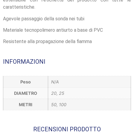
L’angolo
caratteristiche.
del Caffè
Agevole passaggio della sonda nei tubi
Prodotti
Materiale tecnopolimero antiurto a base di PVC
Resistente alla propagazione della fiamma
INFORMAZIONI
Peso
N/A
DIAMETRO
20, 25
METRI
50, 100
RECENSIONI PRODOTTO