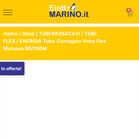
0
Home
/
Shop
/
TUBI PASSACAVI
/
TUBI
FLEX
/ ENERGIA Tubo Corrugato Nero Flex
Matassa 50/100M
In offerta!