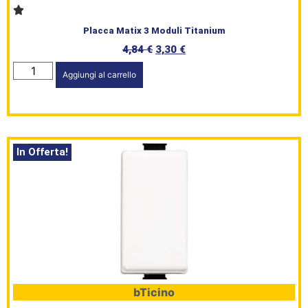
Placca Matix 3 Moduli Titanium
4,84
€
3,30
€
Aggiungi al carrello
In Offerta!
bTicino