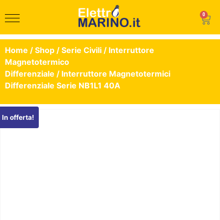
0
Home
/
Shop
/
Serie Civili
/
Interruttore
Magnetotermico
Differenziale
/ Interruttore Magnetotermici
Differenziale Serie NB1L1 40A
In offerta!