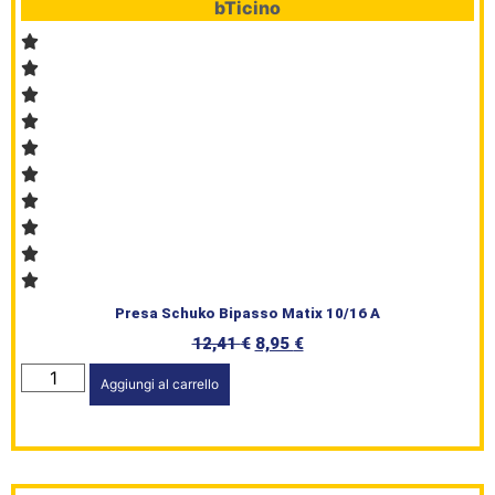
bTicino
Presa Schuko Bipasso Matix 10/16 A
12,41
€
8,95
€
Aggiungi al carrello