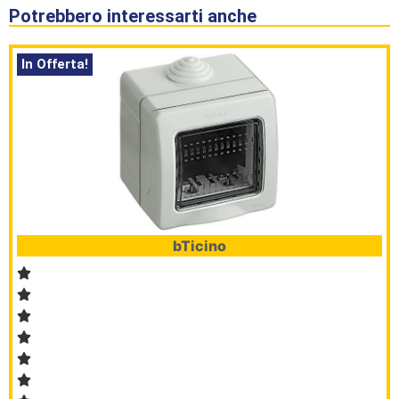
Potrebbero interessarti anche
In Offerta!
HomePage
bTicino
Shop
Brand
Serie
Civile