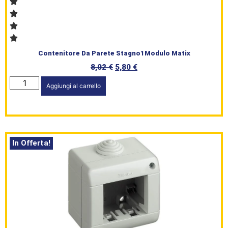
L’angolo
del Caffè
Prodotti
Contenitore Da Parete Stagno1Modulo Matix
8,02
€
5,80
€
Aggiungi al carrello
In Offerta!