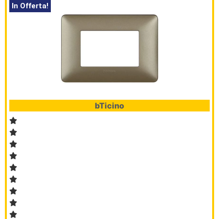
In Offerta!
bTicino