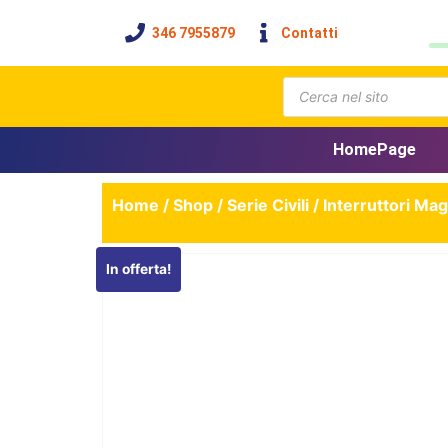
346 7955879
Contatti
HomePage
Home
/
Shop
/
Serie Civili
/
Interruttori Ma
In offerta!