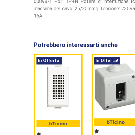
60898-1 Poli: 1P+N Potere di interruzione Ic
massima del cavo: 25/35mmq Tensione: 230Vac 
16A
Potrebbero interessarti anche
In Offerta!
In Offerta!
bTicino
bTicino