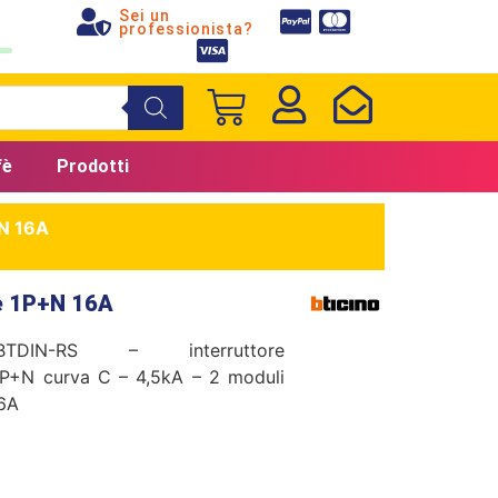
Sei un
professionista?
fè
Prodotti
+N 16A
e 1P+N 16A
TDIN-RS – interruttore
P+N curva C – 4,5kA – 2 moduli
16A