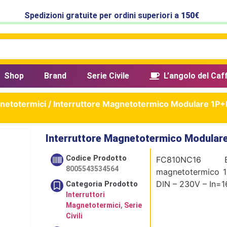
Spedizioni gratuite per ordini superiori a
150€
Shop
Brand
Serie Civile
L’angolo del Caf
gnetotermici
/ Interruttore Magnetotermico Modulare 1P
Interruttore Magnetotermico Modular
Codice Prodotto
FC810NC16 B
8005543534564
magnetotermico 1
DIN – 230V – In=
Categoria Prodotto
Interruttori
Magnetotermici
,
Serie
Civili