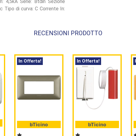
n: 4,5kA Serie: Btdin Sezione
Tipo di curva: C Corrente In:
RECENSIONI PRODOTTO
In Offerta!
In Offerta!
bTicino
bTicino