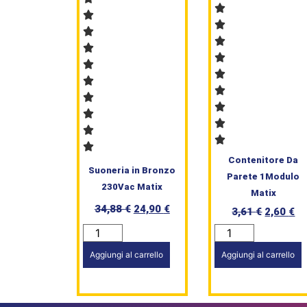
Contenitore Da
Suoneria in Bronzo
Parete 1Modulo
230Vac Matix
Matix
34,88
€
24,90
€
3,61
€
2,60
€
Aggiungi al carrello
Aggiungi al carrello