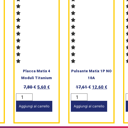
Placca Matix 4
Pulsante Matix 1P NO
Moduli Titanium
10A
7,80
€
5,60
€
17,61
€
12,60
€
Aggiungi al carrello
Aggiungi al carrello