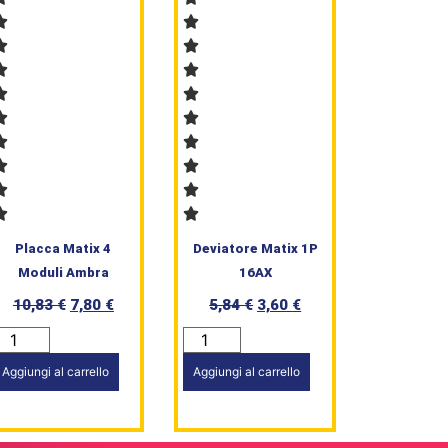
Placca Matix 4
Deviatore Matix 1P
Moduli Ambra
16AX
10,83
€
7,80
€
5,84
€
3,60
€
Aggiungi al carrello
Aggiungi al carrello