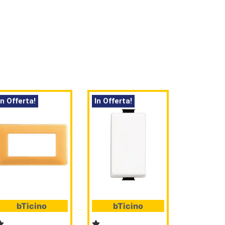
In Offerta!
In Offerta!
bTicino
bTicino