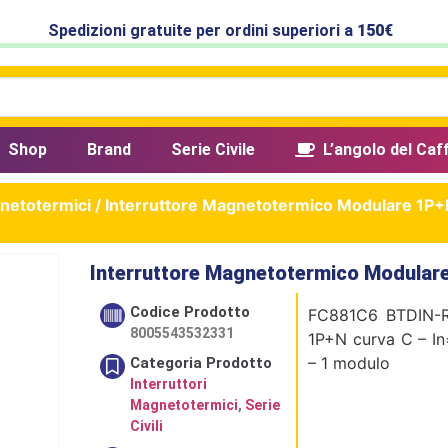
Spedizioni gratuite per ordini superiori a
150€
Shop
Brand
Serie Civile
L’angolo del Caf
gnetotermici
/ Interruttore Magnetotermico Modulare 1P
Interruttore Magnetotermico Modular
Codice Prodotto
FC881C6 BTDIN-RS
8005543532331
1P+N curva C – I
– 1 modulo
Categoria Prodotto
Interruttori
Magnetotermici
,
Serie
Civili