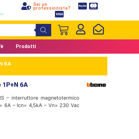
Sei un
professionista?
fè
Prodotti
+N 6A
e 1P+N 6A
 – interruttore magnetotermico
n= 6A – Icn= 4,5kA – Vn= 230 Vac