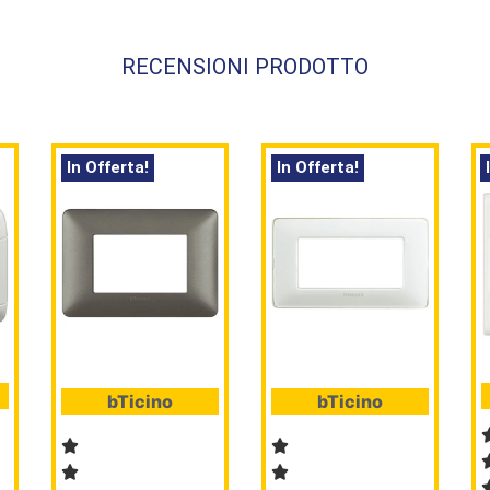
RECENSIONI PRODOTTO
In Offerta!
In Offerta!
bTicino
bTicino