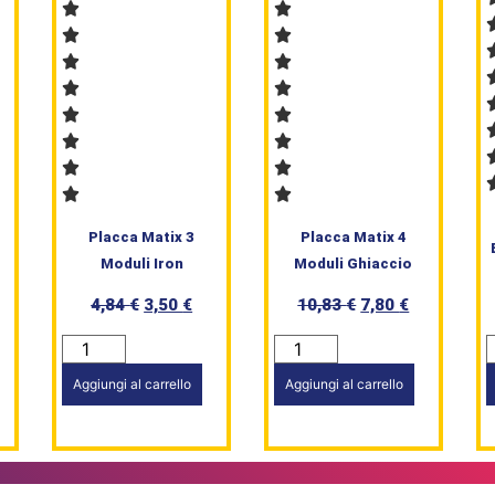
Placca Matix 3
Placca Matix 4
Moduli Iron
Moduli Ghiaccio
4,84
€
3,50
€
10,83
€
7,80
€
Aggiungi al carrello
Aggiungi al carrello