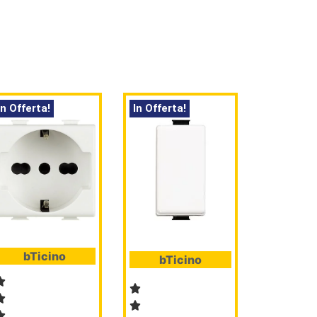
In Offerta!
In Offerta!
bTicino
bTicino