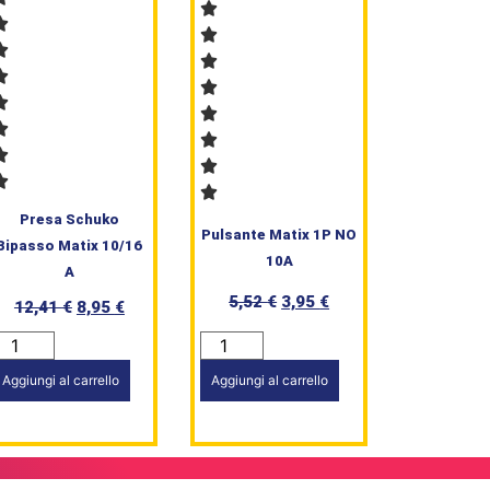
Presa Schuko
Pulsante Matix 1P NO
Bipasso Matix 10/16
10A
A
5,52
€
3,95
€
12,41
€
8,95
€
Aggiungi al carrello
Aggiungi al carrello