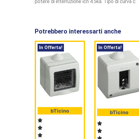
potere di interruzione icn 4.5ka. Tipo di curva c.
Potrebbero interessarti anche
In Offerta!
In Offerta!
bTicino
bTicino