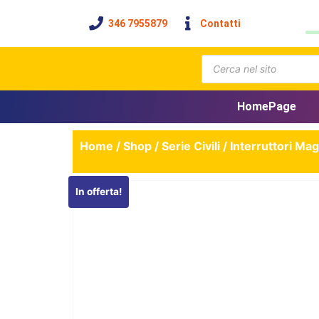
346 7955879
Contatti
HomePage
Home
/
Shop
/
Serie Civili
/
Interruttori Ma
In offerta!