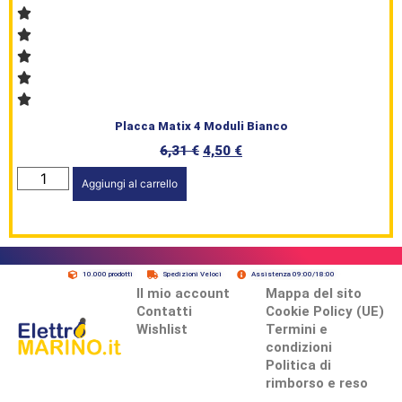
Placca Matix 4 Moduli Bianco
6,31
€
4,50
€
Aggiungi al carrello
10.000 prodotti
Spedizioni Veloci
Assistenza 09:00/18:00
Il mio account
Mappa del sito
Contatti
Cookie Policy (UE)
Wishlist
Termini e
condizioni
Politica di
rimborso e reso