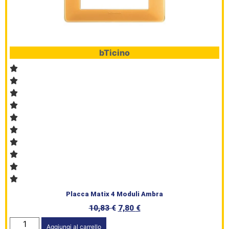
bTicino
Placca Matix 4 Moduli Ambra
10,83
€
7,80
€
Aggiungi al carrello