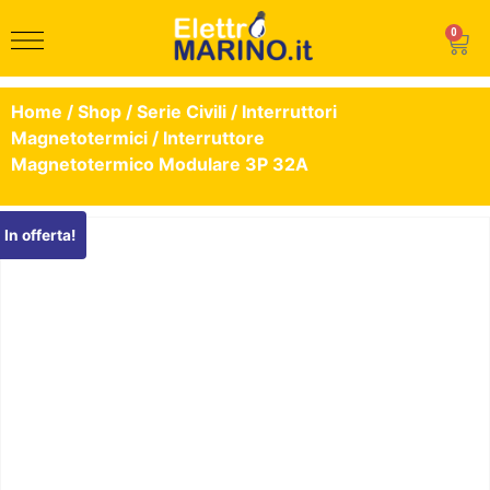
0
Home
/
Shop
/
Serie Civili
/
Interruttori
Magnetotermici
/ Interruttore
Magnetotermico Modulare 3P 32A
In offerta!