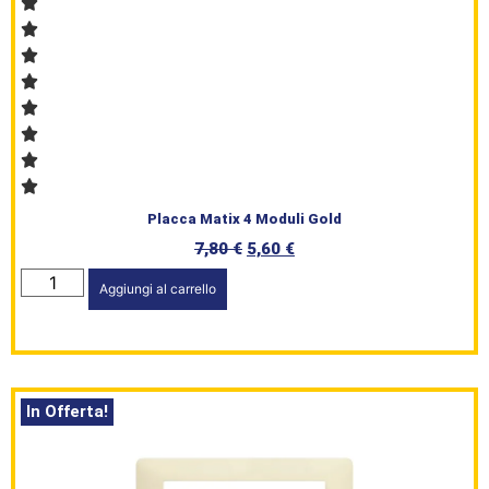
Brand
Serie
Civile
L’angolo
Placca Matix 4 Moduli Gold
del Caffè
7,80
€
5,60
€
Prodotti
Aggiungi al carrello
In Offerta!