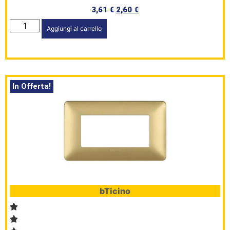
3,61
€
2,60
€
Aggiungi al carrello
In Offerta!
bTicino
HomePage
Shop