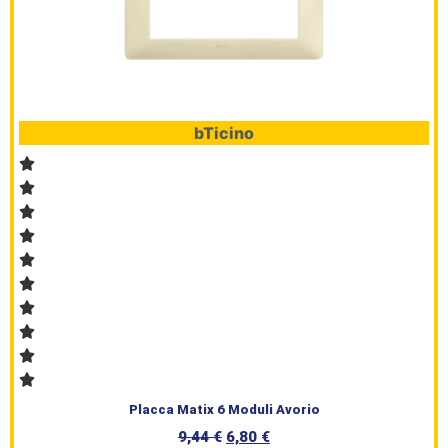
bTicino
Placca Matix 6 Moduli Avorio
9,44
€
6,80
€