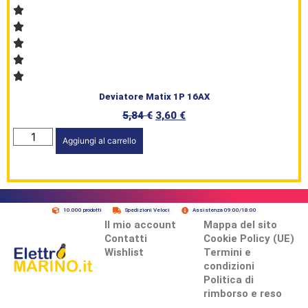
Deviatore Matix 1P 16AX
5,84
€
3,60
€
Aggiungi al carrello
10.000 prodotti
Spedizioni Veloci
Assistenza 09:00/18:00
Il mio account
Mappa del sito
Contatti
Cookie Policy (UE)
Wishlist
Termini e
condizioni
Politica di
rimborso e reso