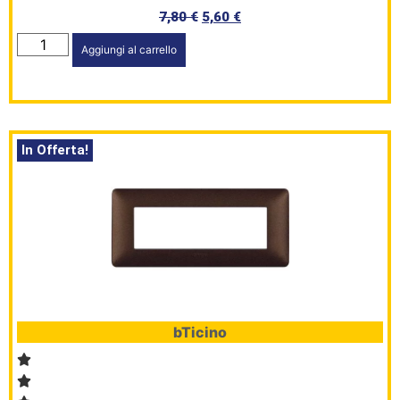
7,80
€
5,60
€
Aggiungi al carrello
In Offerta!
bTicino
HomePage
Shop