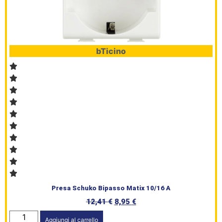
bTicino
Presa Schuko Bipasso Matix 10/16 A
12,41
€
8,95
€
Aggiungi al carrello