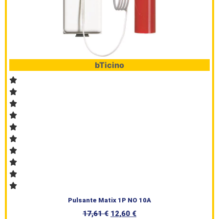
bTicino
Pulsante Matix 1P NO 10A
17,61
€
12,60
€