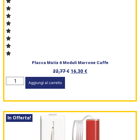
Brand
Serie
Civile
L’angolo
Placca Matix 6 Moduli Marrone Caffe
del Caffè
22,77
€
16,30
€
Prodotti
Aggiungi al carrello
In Offerta!