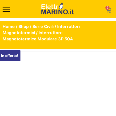
0
Home
/
Shop
/
Serie Civili
/
Interruttori
Magnetotermici
/ Interruttore
Magnetotermico Modulare 3P 50A
In offerta!