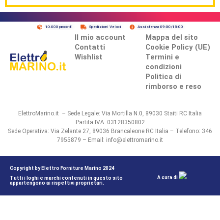
10.000 prodotti
Spedizioni Veloci
Assistenza 09:00/18:00
Il mio account
Mappa del sito
Contatti
Cookie Policy (UE)
Wishlist
Termini e
condizioni
Politica di
rimborso e reso
ElettroMarino.it – Sede Legale: Via Mortilla N.0, 89030 Staiti RC Italia
Partita IVA: 03128350802
Sede Operativa: Via Zelante 27, 89036 Brancaleone RC Italia – Telefono: 346
7955879 – Email: info@elettromarino.it
Copyright by Elettro Forniture Marino 2024
A cura di
Tutti i loghi e marchi contenuti in questo sito
appartengono ai rispettivi proprietari.