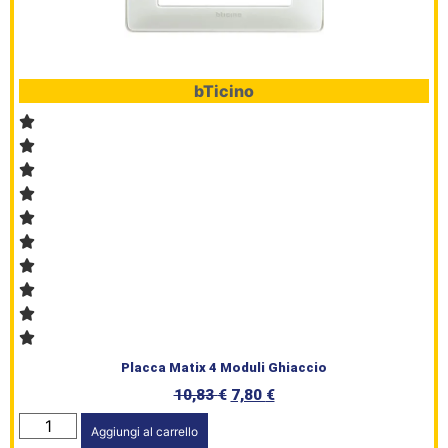
bTicino
Placca Matix 4 Moduli Ghiaccio
10,83
€
7,80
€
Aggiungi al carrello