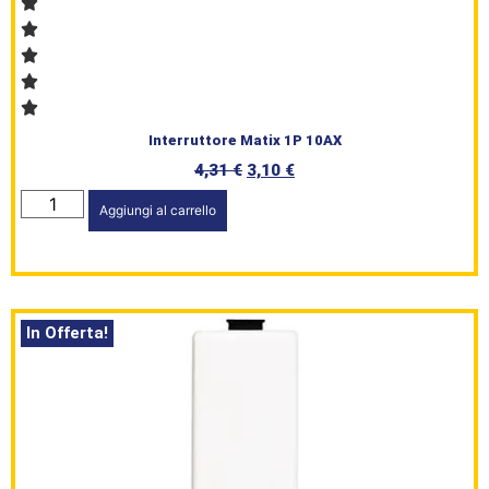
Interruttore Matix 1P 10AX
4,31
€
3,10
€
Aggiungi al carrello
In Offerta!