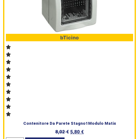
HomePage
Shop
bTicino
Brand
Serie
Civile
L’angolo
del Caffè
Prodotti
Contenitore Da Parete Stagno1Modulo Matix
8,02
€
5,80
€