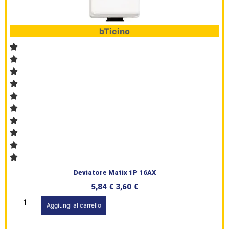
bTicino
Deviatore Matix 1P 16AX
5,84
€
3,60
€
Aggiungi al carrello