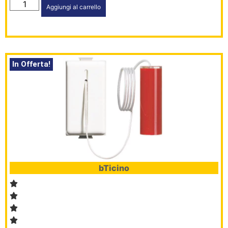
Aggiungi al carrello
In Offerta!
bTicino