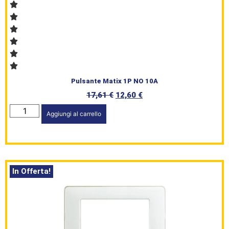
Pulsante Matix 1P NO 10A
17,61
€
12,60
€
Aggiungi al carrello
In Offerta!