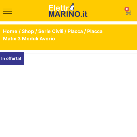
0
Home
/
Shop
/
Serie Civili
/
Placca
/ Placca
Matix 3 Moduli Avorio
In offerta!