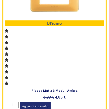
bTicino
Placca Matix 3 Moduli Ambra
6,77
€
4,85
€
Aggiungi al carrello