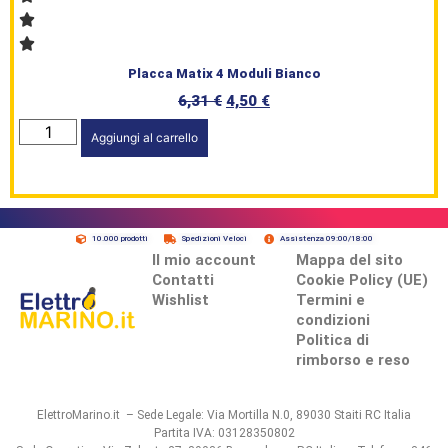
Placca Matix 4 Moduli Bianco
6,31
€
4,50
€
Aggiungi al carrello
10.000 prodotti
Spedizioni Veloci
Assistenza 09:00/18:00
Il mio account
Mappa del sito
Contatti
Cookie Policy (UE)
Wishlist
Termini e
condizioni
Politica di
rimborso e reso
ElettroMarino.it – Sede Legale: Via Mortilla N.0, 89030 Staiti RC Italia
Partita IVA: 03128350802