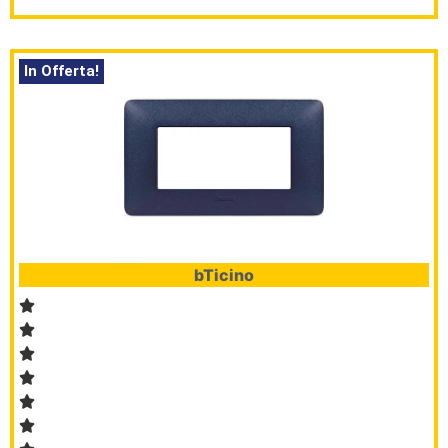
In Offerta!
bTicino