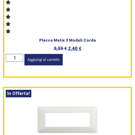
Placca Matix 3 Moduli Corda
HomePage
3,33
€
2,40
€
Shop
Aggiungi al carrello
Brand
Serie
Civile
In Offerta!
L’angolo
del Caffè
Prodotti