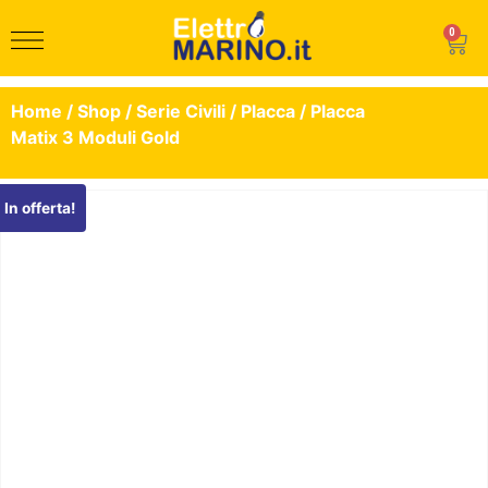
0
Home
/
Shop
/
Serie Civili
/
Placca
/ Placca
Matix 3 Moduli Gold
In offerta!