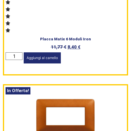
Placca Matix 6 Moduli Iron
HomePage
11,77
€
8,40
€
Shop
Aggiungi al carrello
Brand
Serie
Civile
In Offerta!
L’angolo
del Caffè
Prodotti