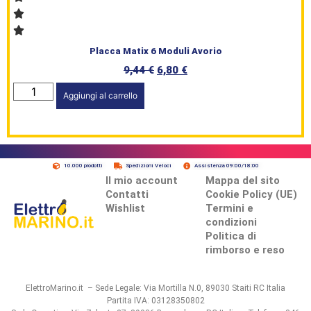
Placca Matix 6 Moduli Avorio
9,44
€
6,80
€
Aggiungi al carrello
10.000 prodotti
Spedizioni Veloci
Assistenza 09:00/18:00
Il mio account
Mappa del sito
Contatti
Cookie Policy (UE)
Wishlist
Termini e
condizioni
Politica di
rimborso e reso
ElettroMarino.it – Sede Legale: Via Mortilla N.0, 89030 Staiti RC Italia
Partita IVA: 03128350802