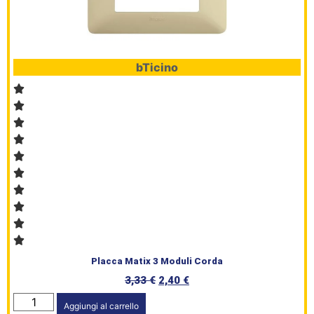
bTicino
Placca Matix 3 Moduli Corda
3,33
€
2,40
€
Aggiungi al carrello