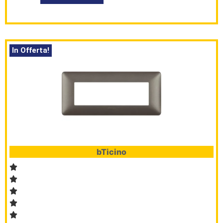
In Offerta!
bTicino