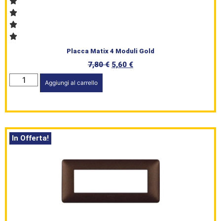
Placca Matix 4 Moduli Gold
7,80
€
5,60
€
Aggiungi al carrello
In Offerta!