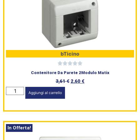
Shop
Brand
Serie
Civile
bTicino
L’angolo
Contenitore Da Parete 2Modulo Matix
del Caffè
3,61
€
2,60
€
Prodotti
Aggiungi al carrello
In Offerta!