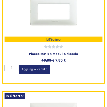
bTicino
Placca Matix 4 Moduli Ghiaccio
10,83
€
7,80
€
Aggiungi al carrello
In Offerta!