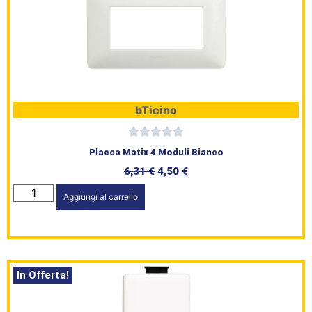
bTicino
Placca Matix 4 Moduli Bianco
6,31
€
4,50
€
Aggiungi al carrello
In Offerta!