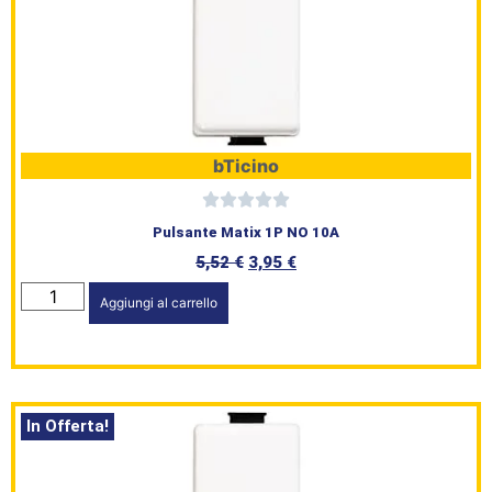
bTicino
Pulsante Matix 1P NO 10A
5,52
€
3,95
€
Aggiungi al carrello
In Offerta!