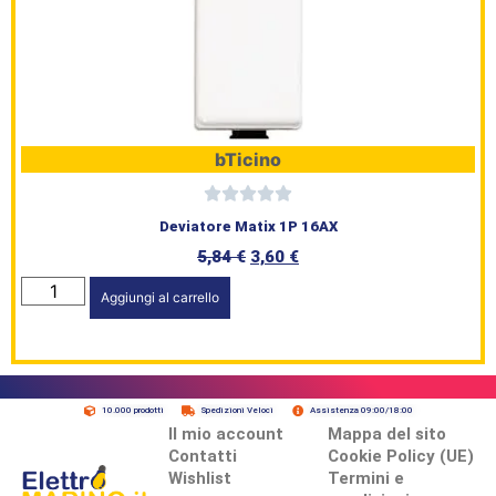
bTicino
Deviatore Matix 1P 16AX
5,84
€
3,60
€
Aggiungi al carrello
10.000 prodotti
Spedizioni Veloci
Assistenza 09:00/18:00
Il mio account
Mappa del sito
Contatti
Cookie Policy (UE)
Wishlist
Termini e