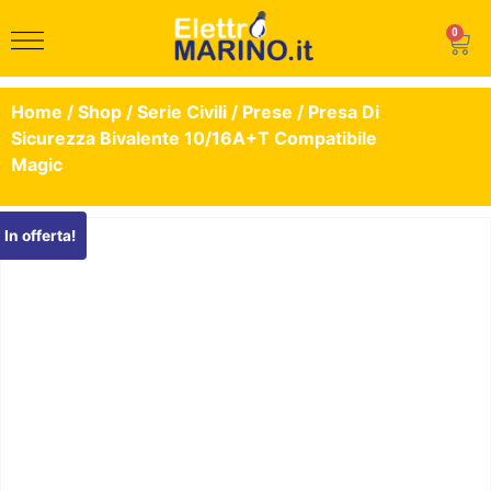
0
Home
/
Shop
/
Serie Civili
/
Prese
/ Presa Di
Sicurezza Bivalente 10/16A+T Compatibile
Magic
In offerta!