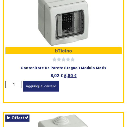
bTicino
Contenitore Da Parete Stagno 1Modulo Matix
8,02
€
5,80
€
Aggiungi al carrello
In Offerta!
HomePage