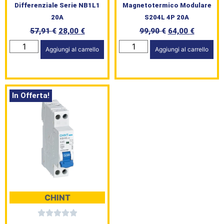
Differenziale Serie NB1L1
Magnetotermico Modulare
20A
S204L 4P 20A
57,91
€
28,00
€
99,90
€
64,00
€
Aggiungi al carrello
Aggiungi al carrello
HomePage
Shop
In Offerta!
Brand
Serie
Civile
L’angolo
CHINT
del Caffè
Prodotti