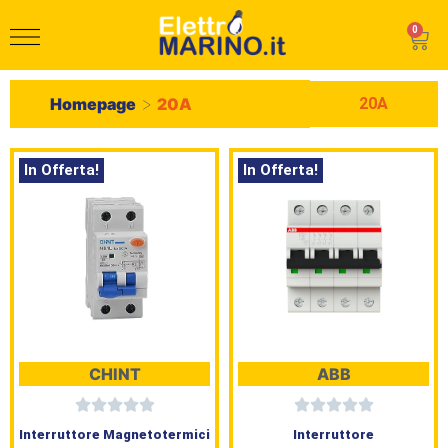
0
>
20A
Homepage
20A
In Offerta!
In Offerta!
CHINT
ABB
Interruttore Magnetotermici
Interruttore