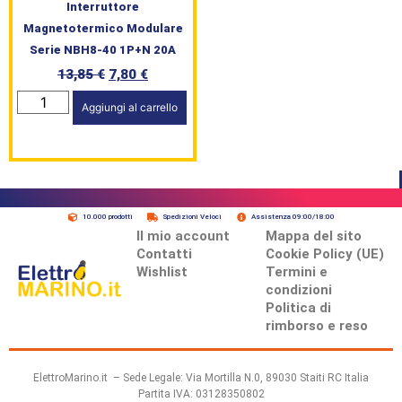
Interruttore
Magnetotermico Modulare
Serie NBH8-40 1P+N 20A
13,85
€
7,80
€
Aggiungi al carrello
10.000 prodotti
Spedizioni Veloci
Assistenza 09:00/18:00
Il mio account
Mappa del sito
Contatti
Cookie Policy (UE)
Wishlist
Termini e
condizioni
Politica di
rimborso e reso
ElettroMarino.it – Sede Legale: Via Mortilla N.0, 89030 Staiti RC Italia
Partita IVA: 03128350802