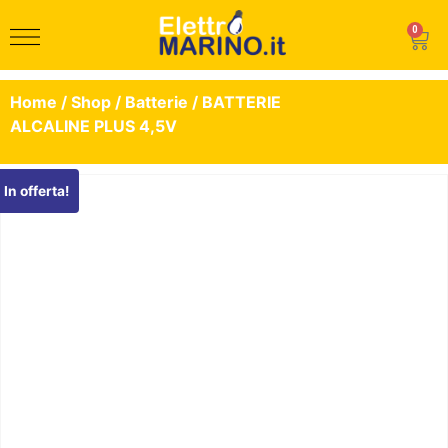
0
Home
/
Shop
/
Batterie
/ BATTERIE
ALCALINE PLUS 4,5V
In offerta!