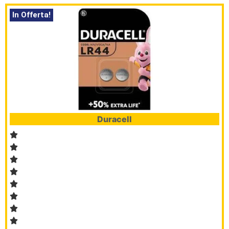
In Offerta!
Brand
Serie
Civile
L’angolo
del Caffè
Duracell
Prodotti