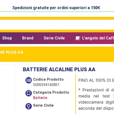
Spedizioni gratuite per ordini superiori a
150€
Shop
Brand
Serie Civile
L’angolo del Caf
NE PLUS AA
BATTERIE ALCALINE PLUS AA
Codice Prodotto
FINO AL 100% DI
5000394140851
* Prestazioni di d
Categoria Prodotto
media nel test 
Batterie
videocamera digita
Serie Civile
seconda del disposi