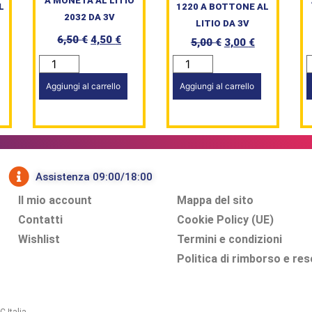
A MONETA AL LITIO
L
1220 A BOTTONE AL
2032 DA 3V
LITIO DA 3V
6,50
€
4,50
€
5,00
€
3,00
€
Aggiungi al carrello
Aggiungi al carrello
Assistenza 09:00/18:00
Il mio account
Mappa del sito
Contatti
Cookie Policy (UE)
Wishlist
Termini e condizioni
Politica di rimborso e res