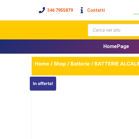
346 7955879
Contatti
HomePage
Home
/
Shop
/
Batterie
/ BATTERIE ALCALI
In offerta!