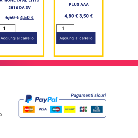
A MONETA AL LITIO
PLUS AAA
2016 DA 3V
4,80
€
3,50
€
6,50
€
4,50
€
Aggiungi al carrello
Aggiungi al carrello
o