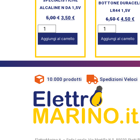
SPECIALISTICHE
BOTTONE DURACEL
ALCALINE N DA 1,5V
LR44 1,5V
5,00
€
3,50
€
6,50
€
4,50
€
Aggiungi al carrello
Aggiungi al carrello
10.000 prodotti
Spedizioni Veloci