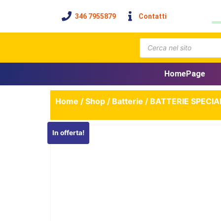
346 7955879
Contatti
HomePage
Home
/
Shop
/
Batterie
/ BATTERIE SPECIA
In offerta!