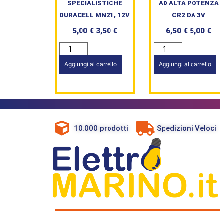
SPECIALISTICHE
AD ALTA POTENZA
DURACELL MN21, 12V
CR2 DA 3V
5,00
€
3,50
€
6,50
€
5,00
€
Aggiungi al carrello
Aggiungi al carrello
10.000 prodotti
Spedizioni Veloci