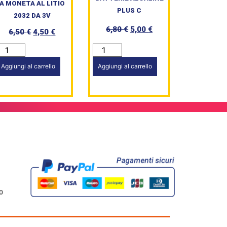
A MONETA AL LITIO
PLUS C
2032 DA 3V
6,80
€
5,00
€
6,50
€
4,50
€
Aggiungi al carrello
Aggiungi al carrello
o