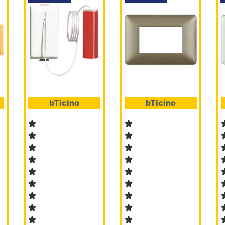
bTicino
bTicino