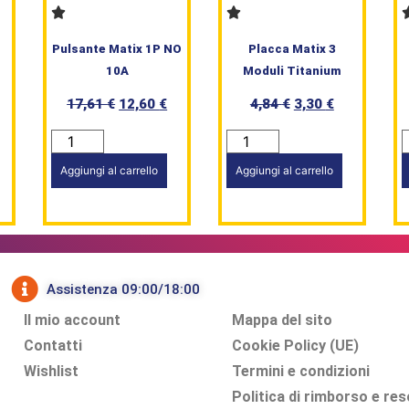
Pulsante Matix 1P NO
Placca Matix 3
10A
Moduli Titanium
17,61
€
12,60
€
4,84
€
3,30
€
Aggiungi al carrello
Aggiungi al carrello
Assistenza 09:00/18:00
Il mio account
Mappa del sito
Contatti
Cookie Policy (UE)
Wishlist
Termini e condizioni
Politica di rimborso e res