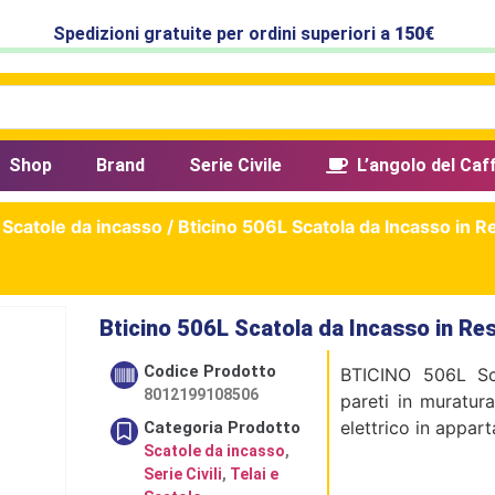
Spedizioni gratuite per ordini superiori a
150€
Shop
Brand
Serie Civile
L’angolo del Caf
/
Scatole da incasso
/ Bticino 506L Scatola da Incasso in R
Bticino 506L Scatola da Incasso in Resi
Codice Prodotto
BTICINO 506L Sca
8012199108506
pareti in muratura
elettrico in appart
Categoria Prodotto
Scatole da incasso
,
Serie Civili
,
Telai e