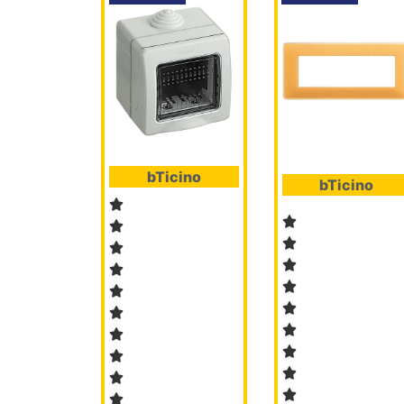
bTicino
bTicino