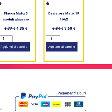
Placca Matix 3
Deviatore Matix 1P
moduli ghiaccio
16AX
6,77
€
4,85
€
5,84
€
3,60
€
Aggiungi al carrello
Aggiungi al carrello
o