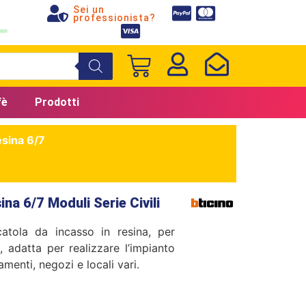
Sei un
professionista?
fè
Prodotti
esina 6/7
na 6/7 Moduli Serie Civili
tola da incasso in resina, per
, adatta per realizzare l’impianto
amenti, negozi e locali vari.