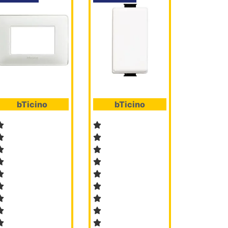
bTicino
bTicino