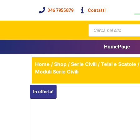
346 7955879
Contatti
HomePage
Home
/
Shop
/
Serie Civili
/
Telai e Scatole
Moduli Serie Civili
In offerta!