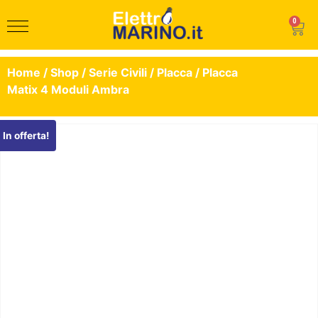
0
Home
/
Shop
/
Serie Civili
/
Placca
/ Placca
Matix 4 Moduli Ambra
In offerta!