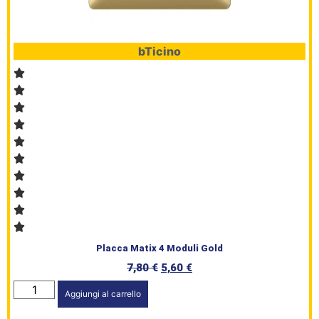
bTicino
Placca Matix 4 Moduli Gold
7,80
€
5,60
€
Aggiungi al carrello