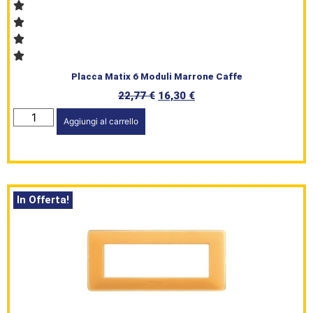
Placca Matix 6 Moduli Marrone Caffe
HomePage
22,77
€
16,30
€
Shop
Aggiungi al carrello
Brand
Serie
In Offerta!
Civile
L’angolo
del Caffè
Prodotti