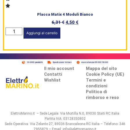
Placca Matix 4 Moduli Bianco
6,31
€
4,50
€
Aggiungi al carrello
10.000 prodotti
Spedizioni Veloci
Assistenza 09:00/18:00
Il mio account
Mappa del sito
Contatti
Cookie Policy (UE)
Wishlist
Termini e
condizioni
Politica di
rimborso e reso
ElettroMarino.it – Sede Legale: Via Mortilla N.0, 89030 Staiti RC Italia
Partita IVA: 03128350802
Sede Operativa: Via Zelante 27, 89036 Brancaleone RC Italia – Telefono: 346
7955879 – Email: info@elettromarino.it