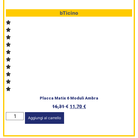
bTicino
Placca Matix 6 Moduli Ambra
16,31
€
11,70
€
Aggiungi al carrello