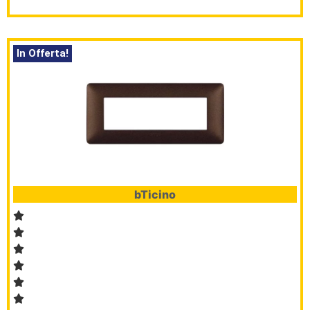
In Offerta!
bTicino