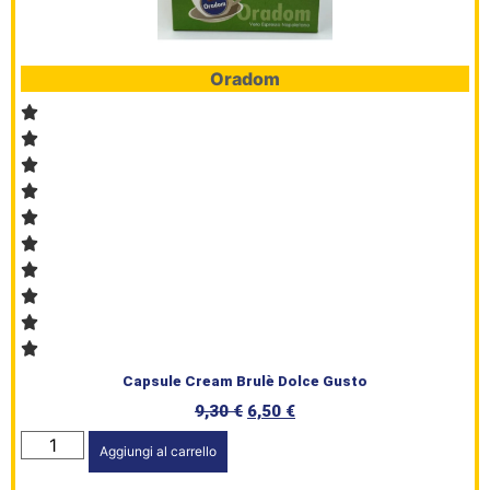
Oradom
Capsule Cream Brulè Dolce Gusto
9,30
€
6,50
€
Aggiungi al carrello