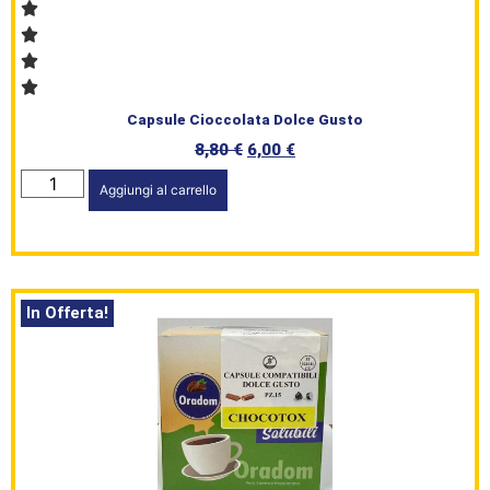
Capsule Cioccolata Dolce Gusto
8,80
€
6,00
€
Aggiungi al carrello
In Offerta!