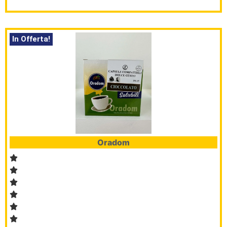
In Offerta!
HomePage
Shop
Brand
Serie
Oradom
Civile
L’angolo
del Caffè
Prodotti