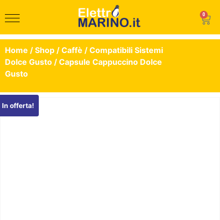
0
Home
/
Shop
/
Caffè
/
Compatibili Sistemi
Dolce Gusto
/ Capsule Cappuccino Dolce
Gusto
In offerta!