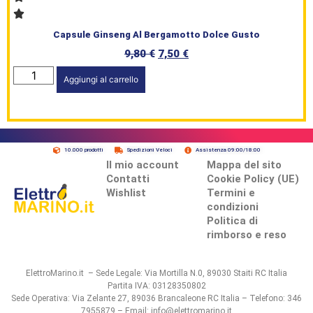
Capsule Ginseng Al Bergamotto Dolce Gusto
9,80
€
7,50
€
Aggiungi al carrello
10.000 prodotti
Spedizioni Veloci
Assistenza 09:00/18:00
Il mio account
Mappa del sito
Contatti
Cookie Policy (UE)
Wishlist
Termini e
condizioni
Politica di
rimborso e reso
ElettroMarino.it – Sede Legale: Via Mortilla N.0, 89030 Staiti RC Italia
Partita IVA: 03128350802
Sede Operativa: Via Zelante 27, 89036 Brancaleone RC Italia – Telefono: 346
7955879 – Email: info@elettromarino.it