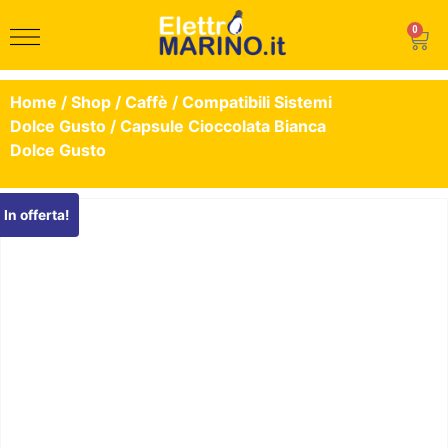
0
Home
/
Shop
/
Caffè
/
Compatibili Sistemi
Dolce Gusto
/ Capsule Cioccolata Bianca
Dolce Gusto
In offerta!