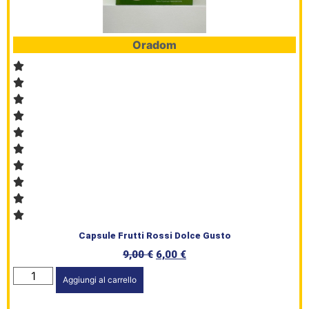
HomePage
Shop
Oradom
Brand
Serie
Civile
L’angolo
del Caffè
Prodotti
Capsule Frutti Rossi Dolce Gusto
9,00
€
6,00
€
Aggiungi al carrello