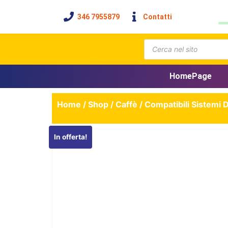
346 7955879
Contatti
HomePage
Home
/
Shop
/
Caffè
/
Compatibili Sistemi 
In offerta!