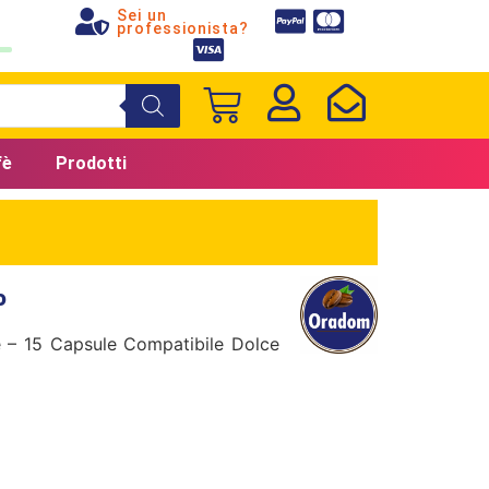
Sei un
professionista?
fè
Prodotti
o
 – 15 Capsule Compatibile Dolce