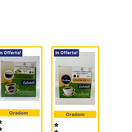
In Offerta!
In Offerta!
Oradom
Oradom