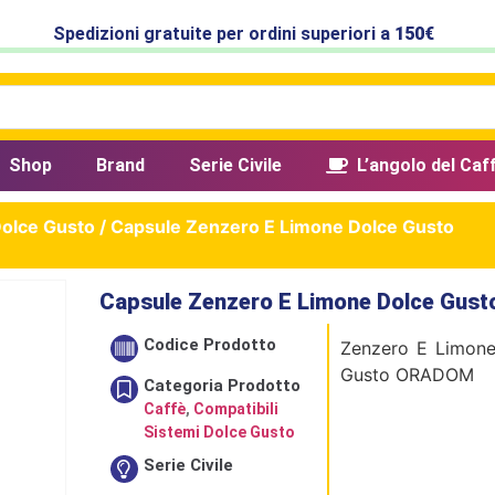
Spedizioni gratuite per ordini superiori a
150€
Shop
Brand
Serie Civile
L’angolo del Caf
Dolce Gusto
/ Capsule Zenzero E Limone Dolce Gusto
Capsule Zenzero E Limone Dolce Gust
Codice Prodotto
Zenzero E Limone
Gusto ORADOM
Categoria Prodotto
Caffè
,
Compatibili
Sistemi Dolce Gusto
Serie Civile