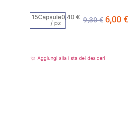
15
Capsule
0,40
€
6,00
€
9,30
€
/ pz
Aggiungi alla lista dei desideri