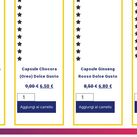
a
Capsule Chocora
Capsule Ginseng
o
(Oreo) Dolce Gusto
Rosso Dolce Gusto
9,00
€
6,50
€
8,50
€
6,80
€
Aggiungi al carrello
Aggiungi al carrello