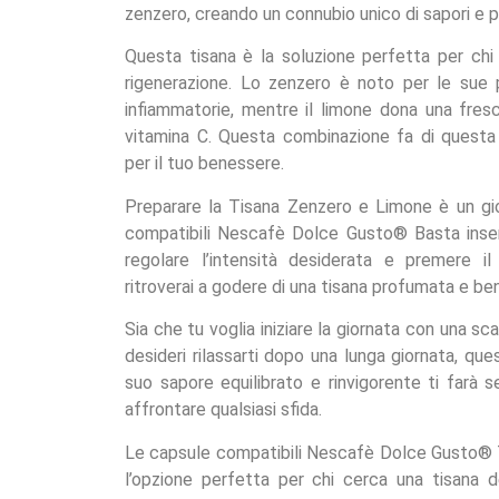
zenzero, creando un connubio unico di sapori e p
Questa tisana è la soluzione perfetta per ch
rigenerazione. Lo zenzero è noto per le sue p
infiammatorie, mentre il limone dona una fres
vitamina C. Questa combinazione fa di questa 
per il tuo benessere.
Preparare la Tisana Zenzero e Limone è un gi
compatibili Nescafè Dolce Gusto® Basta inseri
regolare l’intensità desiderata e premere il 
ritroverai a godere di una tisana profumata e ben
Sia che tu voglia iniziare la giornata con una sca
desideri rilassarti dopo una lunga giornata, ques
suo sapore equilibrato e rinvigorente ti farà s
affrontare qualsiasi sfida.
Le capsule compatibili Nescafè Dolce Gusto®
l’opzione perfetta per chi cerca una tisana d