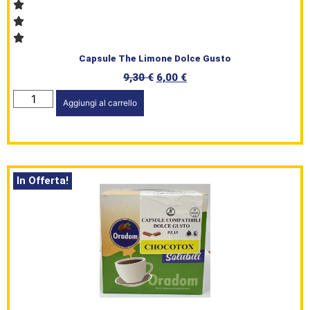
Capsule The Limone Dolce Gusto
9,30
€
6,00
€
Aggiungi al carrello
In Offerta!
HomePage