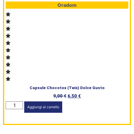
Oradom
Shop
Brand
Serie
Civile
L’angolo
del Caffè
Capsule Chocotox (Twix) Dolce Gusto
Prodotti
9,00
€
6,50
€
Aggiungi al carrello