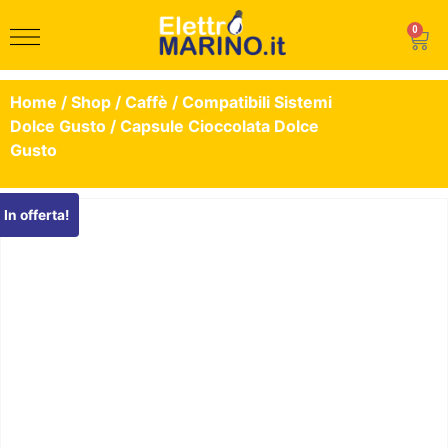
0
Home
/
Shop
/
Caffè
/
Compatibili Sistemi
Dolce Gusto
/ Capsule Cioccolata Dolce
Gusto
In offerta!