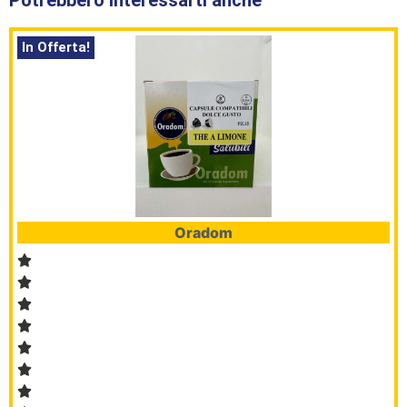
In Offerta!
Oradom