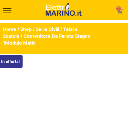
0
Home
/
Shop
/
Serie Civili
/
Telai e
Scatole
/ Contenitore Da Parete Stagno
1Modulo Matix
In offerta!