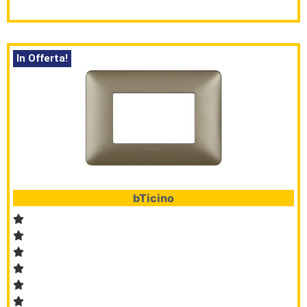
In Offerta!
bTicino