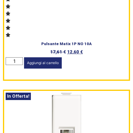
Pulsante Matix 1P NO 10A
17,61
€
12,60
€
Aggiungi al carrello
In Offerta!