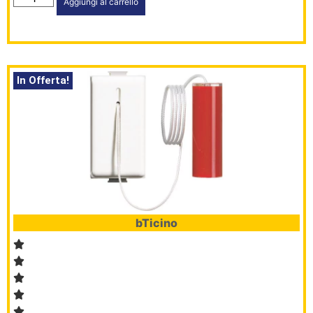
Aggiungi al carrello
In Offerta!
bTicino