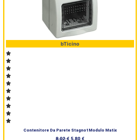
bTicino
Contenitore Da Parete Stagno1Modulo Matix
8,02
€
5,80
€