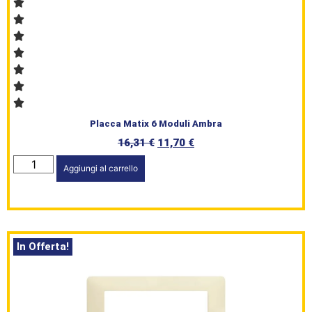
HomePage
Placca Matix 6 Moduli Ambra
16,31
€
11,70
€
Shop
Aggiungi al carrello
Brand
Serie
Civile
In Offerta!
L’angolo
del Caffè