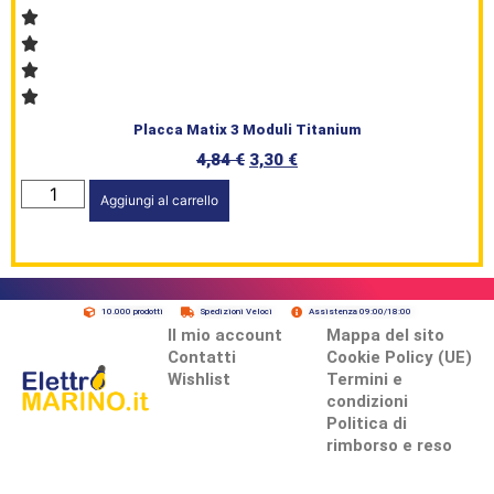
Placca Matix 3 Moduli Titanium
4,84
€
3,30
€
Aggiungi al carrello
10.000 prodotti
Spedizioni Veloci
Assistenza 09:00/18:00
Il mio account
Mappa del sito
Contatti
Cookie Policy (UE)
Wishlist
Termini e
condizioni
Politica di
rimborso e reso