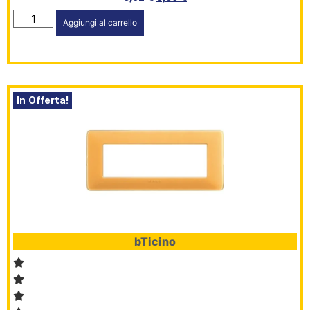
Aggiungi al carrello
In Offerta!
bTicino