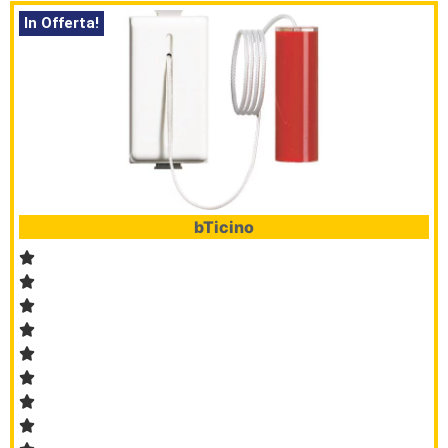
In Offerta!
bTicino