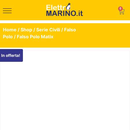
0
Home
/
Shop
/
Serie Civili
/
Falso
Polo
/ Falso Polo Matix
In offerta!