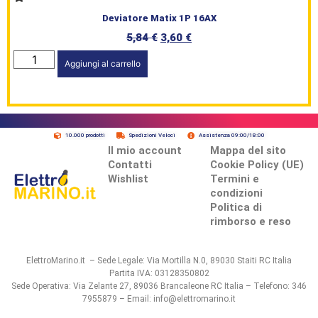
Deviatore Matix 1P 16AX
5,84
€
3,60
€
Aggiungi al carrello
10.000 prodotti
Spedizioni Veloci
Assistenza 09:00/18:00
Il mio account
Mappa del sito
Contatti
Cookie Policy (UE)
Wishlist
Termini e
condizioni
Politica di
rimborso e reso
ElettroMarino.it – Sede Legale: Via Mortilla N.0, 89030 Staiti RC Italia
Partita IVA: 03128350802
Sede Operativa: Via Zelante 27, 89036 Brancaleone RC Italia – Telefono: 346
7955879 – Email: info@elettromarino.it