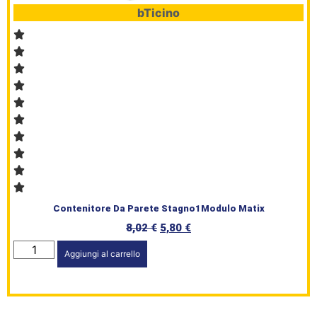
bTicino
Contenitore Da Parete Stagno1Modulo Matix
8,02
€
5,80
€
Aggiungi al carrello