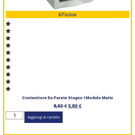
bTicino
Contenitore Da Parete Stagno 1Modulo Matix
8,02
€
5,80
€
Aggiungi al carrello