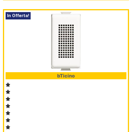
In Offerta!
bTicino