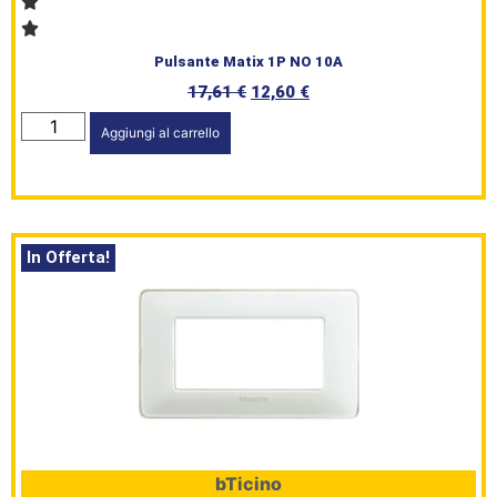
Pulsante Matix 1P NO 10A
17,61
€
12,60
€
Aggiungi al carrello
In Offerta!
bTicino