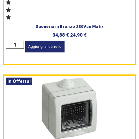
Suoneria in Bronzo 230Vac Matix
34,88
€
24,90
€
HomePage
Aggiungi al carrello
Shop
Brand
Serie
In Offerta!
Civile
L’angolo
del Caffè
Prodotti