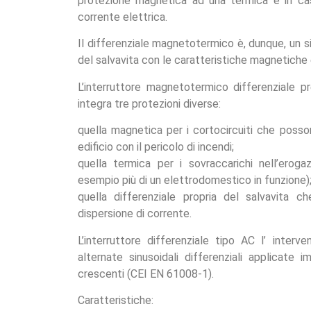
protezione magnetica ad una termica e in ca
corrente elettrica.
Il differenziale magnetotermico è, dunque, un s
del salvavita con le caratteristiche magnetiche
L’interruttore magnetotermico differenziale pr
integra tre protezioni diverse:
quella magnetica per i cortocircuiti che posso
edificio con il pericolo di incendi;
quella termica per i sovraccarichi nell’eroga
esempio più di un elettrodomestico in funzione)
quella differenziale propria del salvavita 
dispersione di corrente.
L’interruttore differenziale tipo AC l’ interv
alternate sinusoidali differenziali applicate
crescenti (CEI EN 61008-1).
Caratteristiche: