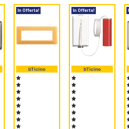
In Offerta!
In Offerta!
bTicino
bTicino