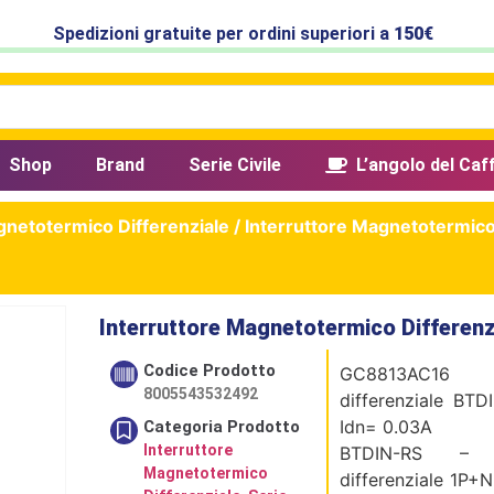
Spedizioni gratuite per ordini superiori a
150€
Shop
Brand
Serie Civile
L’angolo del Caf
gnetotermico Differenziale
/ Interruttore Magnetotermico
Interruttore Magnetotermico Differenz
Codice Prodotto
GC8813AC16 In
8005543532492
differenziale BT
Idn= 0.03A
Categoria Prodotto
Interruttore
BTDIN-RS – in
Magnetotermico
differenziale 1P+