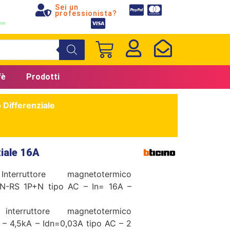
Sei un
professionista?
fè
Prodotti
 Differenziale
iale 16A
terruttore magnetotermico
DIN-RS 1P+N tipo AC – In= 16A –
terruttore magnetotermico
N – 4,5kA – Idn=0,03A tipo AC – 2