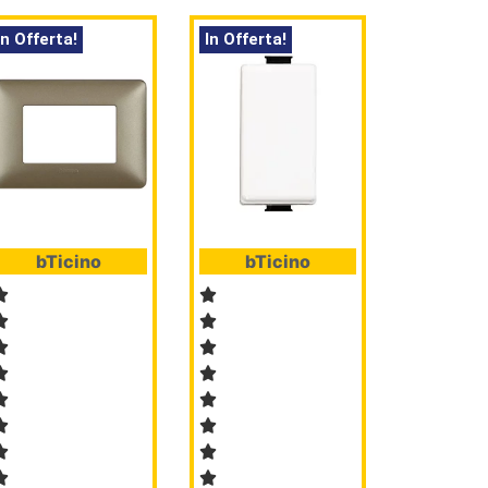
In Offerta!
In Offerta!
bTicino
bTicino