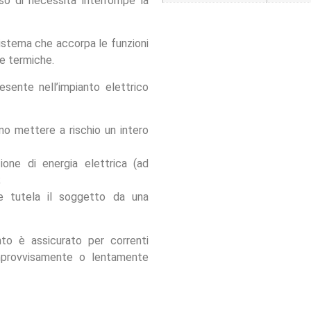
so di necessità interrompe la
istema che accorpa le funzioni
 e termiche.
esente nell’impianto elettrico
no mettere a rischio un intero
zione di energia elettrica (ad
;
che tutela il soggetto da una
ento è assicurato per correnti
 improvvisamente o lentamente