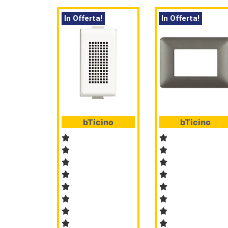
In Offerta!
In Offerta!
bTicino
bTicino