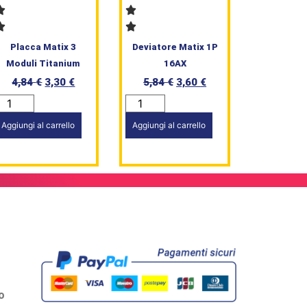
Placca Matix 3
Deviatore Matix 1P
Moduli Titanium
16AX
4,84
€
3,30
€
5,84
€
3,60
€
Aggiungi al carrello
Aggiungi al carrello
o