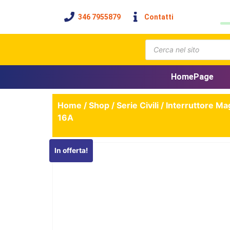
346 7955879
Contatti
HomePage
Home
/
Shop
/
Serie Civili
/
Interruttore Ma
16A
In offerta!