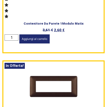
Contenitore Da Parete 1Modulo Matix
3,61
€
2,60
€
Aggiungi al carrello
In Offerta!