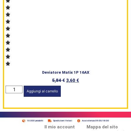
Deviatore Matix 1P 16AX
5,84
€
3,60
€
Aggiungi al carrello
10.000 prodotti
Spedizioni Veloci
Assistenza 09:00/18:00
Il mio account
Mappa del sito