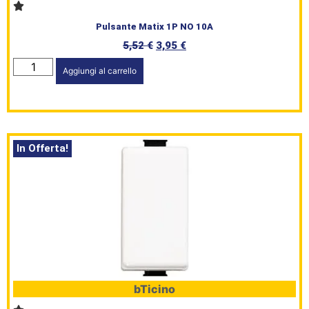
Pulsante Matix 1P NO 10A
5,52
€
3,95
€
Aggiungi al carrello
In Offerta!
bTicino