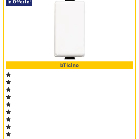
In Offerta!
bTicino