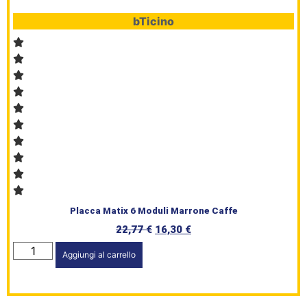
bTicino
HomePage
Shop
Placca Matix 6 Moduli Marrone Caffe
Brand
22,77
€
16,30
€
Serie
Aggiungi al carrello
Civile