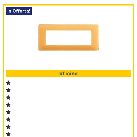
L’angolo
In Offerta!
del Caffè
Prodotti
bTicino