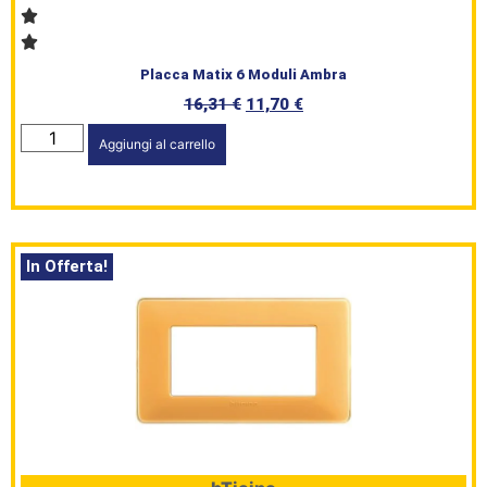
Placca Matix 6 Moduli Ambra
16,31
€
11,70
€
Aggiungi al carrello
In Offerta!