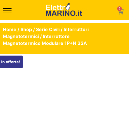
0
Home
/
Shop
/
Serie Civili
/
Interruttori
Magnetotermici
/ Interruttore
Magnetotermico Modulare 1P+N 32A
In offerta!