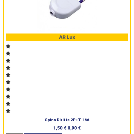
AR Lux
Spina Diritta 2P+T 16A
1,50
€
0,90
€