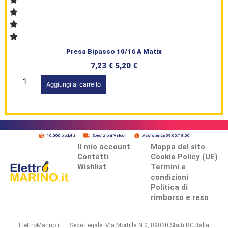
Presa Bipasso 10/16 A Matix
7,23
€
5,20
€
Aggiungi al carrello
10.000 prodotti
Spedizioni Veloci
Assistenza 09:00/18:00
Il mio account
Mappa del sito
Contatti
Cookie Policy (UE)
Wishlist
Termini e
condizioni
Politica di
rimborso e reso
ElettroMarino.it – Sede Legale: Via Mortilla N.0, 89030 Staiti RC Italia