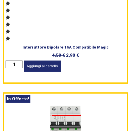
Brand
Serie
Civile
L’angolo
Interruttore Bipolare 16A Compatibile Magic
del Caffè
4,50
€
2,90
€
Aggiungi al carrello
Prodotti
In Offerta!