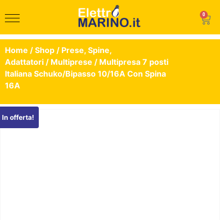
0
Home
/
Shop
/
Prese, Spine,
Adattatori
/
Multiprese
/ Multipresa 7 posti
Italiana Schuko/Bipasso 10/16A Con Spina
16A
In offerta!