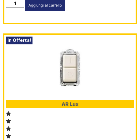
Aggiungi al carrello
In Offerta!
AR Lux
HomePage
Shop