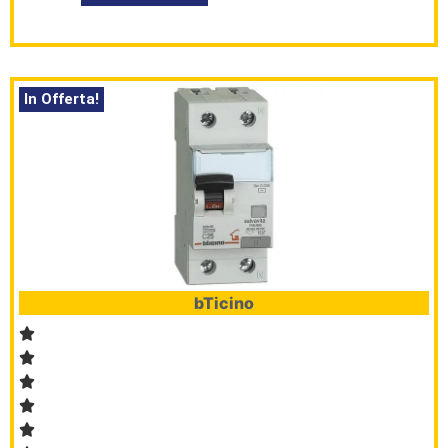
In Offerta!
bTicino