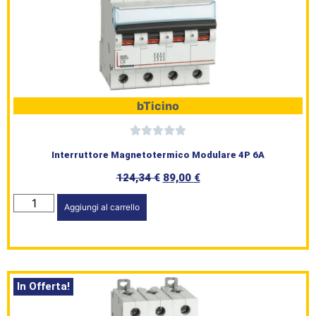
bTicino
Interruttore Magnetotermico Modulare 4P 6A
124,34
€
89,00
€
Aggiungi al carrello
In Offerta!