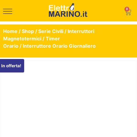
0
Home
/
Shop
/
Serie Civili
/
Interruttori
Magnetotermici
/
Timer
Orario
/ Interruttore Orario Giornaliero
In offerta!