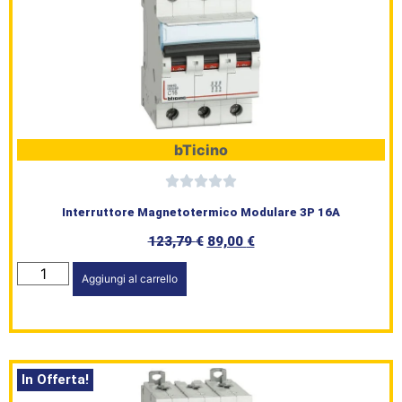
bTicino
Interruttore Magnetotermico Modulare 3P 16A
123,79
€
89,00
€
Aggiungi al carrello
In Offerta!