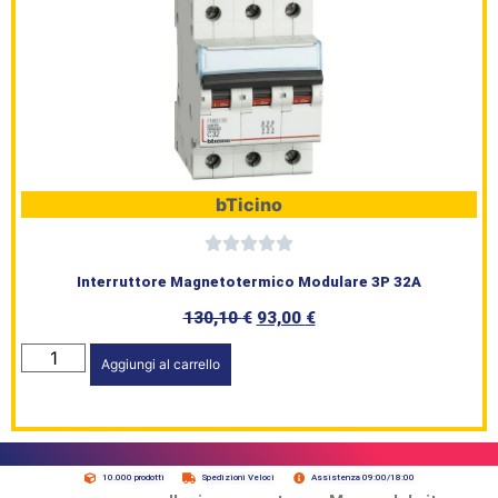
bTicino
Interruttore Magnetotermico Modulare 3P 32A
130,10
€
93,00
€
Aggiungi al carrello
10.000 prodotti
Spedizioni Veloci
Assistenza 09:00/18:00