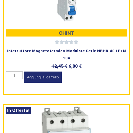
CHINT
Interruttore Magnetotermico Modulare Serie NBH8-40 1P+N
10A
12,45
€
6,80
€
Aggiungi al carrello
In Offerta!