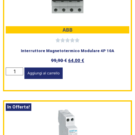
HomePage
Shop
ABB
Brand
Serie
Interruttore Magnetotermico Modulare 4P 10A
Civile
99,90
€
64,00
€
Aggiungi al carrello
L’angolo
del Caffè
Prodotti
In Offerta!