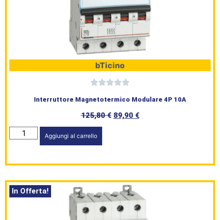
bTicino
Interruttore Magnetotermico Modulare 4P 10A
125,80
€
89,90
€
Aggiungi al carrello
In Offerta!