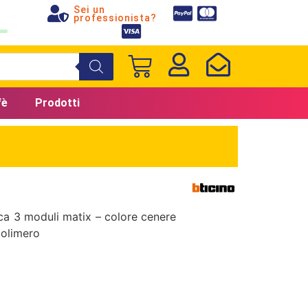
Sei un
professionista?
fè
Prodotti
 3 moduli matix – colore cenere
polimero