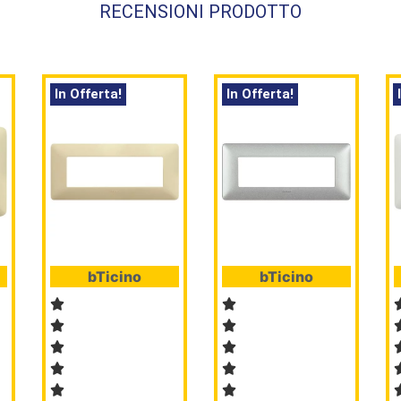
RECENSIONI PRODOTTO
In Offerta!
In Offerta!
bTicino
bTicino