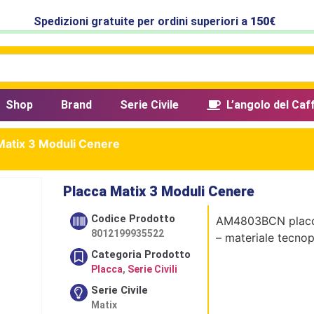
Spedizioni gratuite per ordini superiori a
150€
Shop
Brand
Serie Civile
L’angolo del Caf
Matix 3 Moduli Cenere
Placca Matix 3 Moduli Cenere
Codice Prodotto
AM4803BCN placca
8012199935522
– materiale tecno
Categoria Prodotto
Placca
,
Serie Civili
Serie Civile
Matix