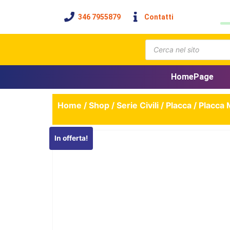
346 7955879
Contatti
HomePage
Home
/
Shop
/
Serie Civili
/
Placca
/ Placca 
In offerta!