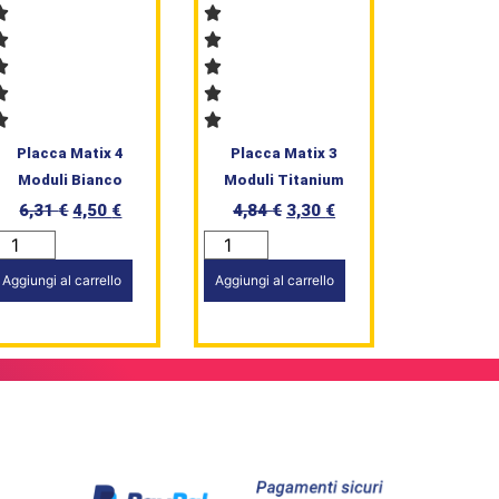
Placca Matix 4
Placca Matix 3
Moduli Bianco
Moduli Titanium
6,31
€
4,50
€
4,84
€
3,30
€
Aggiungi al carrello
Aggiungi al carrello