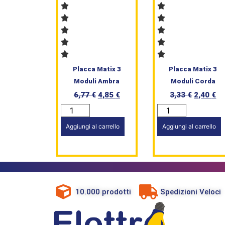
Placca Matix 3
Placca Matix 3
Moduli Ambra
Moduli Corda
6,77
€
4,85
€
3,33
€
2,40
€
Aggiungi al carrello
Aggiungi al carrello
10.000 prodotti
Spedizioni Veloci