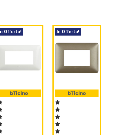
In Offerta!
In Offerta!
bTicino
bTicino