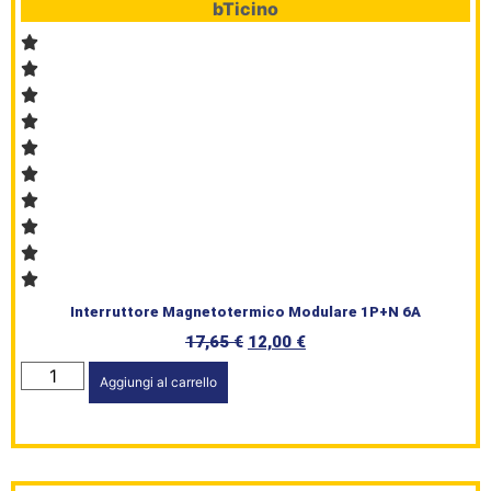
bTicino
Interruttore Magnetotermico Modulare 1P+N 6A
17,65
€
12,00
€
Aggiungi al carrello