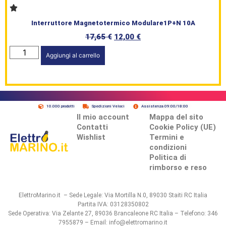
Interruttore Magnetotermico Modulare1P+N 10A
17,65
€
12,00
€
Aggiungi al carrello
10.000 prodotti
Spedizioni Veloci
Assistenza 09:00/18:00
Il mio account
Mappa del sito
Contatti
Cookie Policy (UE)
Wishlist
Termini e
condizioni
Politica di
rimborso e reso
ElettroMarino.it – Sede Legale: Via Mortilla N.0, 89030 Staiti RC Italia
Partita IVA: 03128350802
Sede Operativa: Via Zelante 27, 89036 Brancaleone RC Italia – Telefono: 346
7955879 – Email: info@elettromarino.it