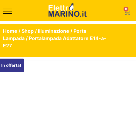
0
Home
/
Shop
/
Illuminazione
/
Porta
Lampada
/ Portalampada Adattatore E14-a-
E27
In offerta!