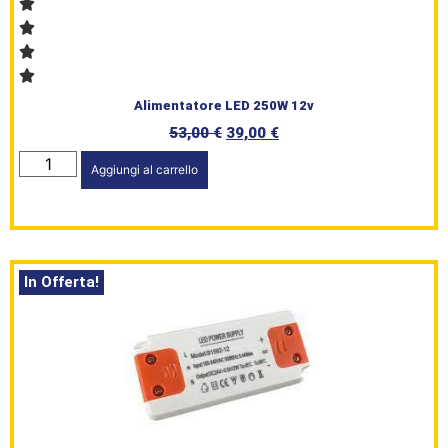
Alimentatore LED 250W 12v
HomePage
53,00
€
39,00
€
Shop
Aggiungi al carrello
Brand
Serie
In Offerta!
Civile
L’angolo
del Caffè
Prodotti