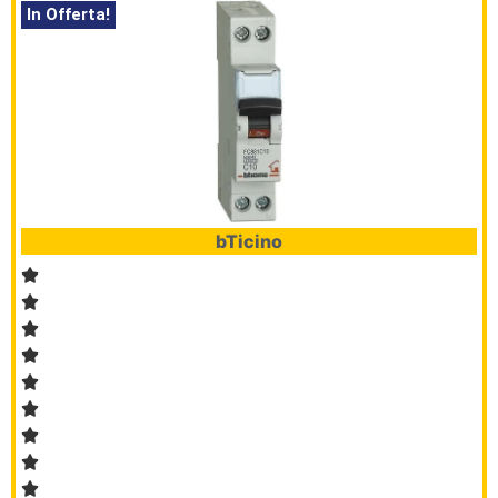
In Offerta!
bTicino