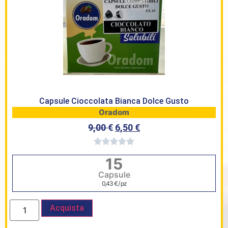
Capsule Cioccolata Bianca Dolce Gusto
Oradom
9,00
€
6,50
€
15
Capsule
0,43
€
/ pz
Acquista