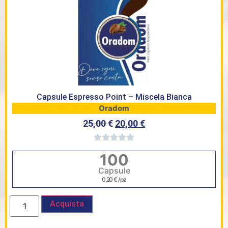
Capsule Espresso Point – Miscela Bianca
Oradom
25,00
€
20,00
€
100
Capsule
0,20
€
/ pz
Acquista