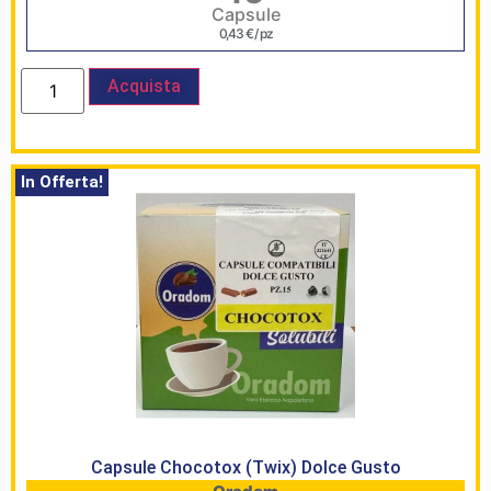
Capsule
0,43
€
/ pz
Acquista
In Offerta!
HomePage
Shop
Brand
Serie
Capsule Chocotox (Twix) Dolce Gusto
Civile