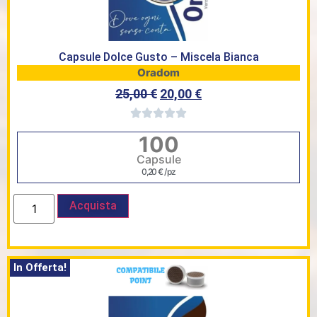
Capsule Dolce Gusto – Miscela Bianca
Oradom
25,00
€
20,00
€
100
Capsule
0,20
€
/ pz
Acquista
In Offerta!