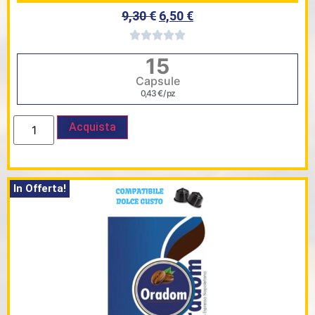
9,30
€
6,50
€
15
Capsule
0,43
€
/ pz
Acquista
In Offerta!