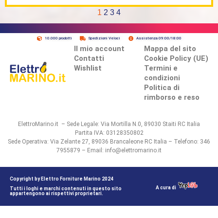
1
2
3
4
10.000 prodotti
Spedizioni Veloci
Assistenza 09:00/18:00
Il mio account
Mappa del sito
Contatti
Cookie Policy (UE)
Wishlist
Termini e
condizioni
Politica di
rimborso e reso
ElettroMarino.it – Sede Legale: Via Mortilla N.0, 89030 Staiti RC Italia
Partita IVA: 03128350802
Sede Operativa: Via Zelante 27, 89036 Brancaleone RC Italia – Telefono: 346
7955879 – Email: info@elettromarino.it
Copyright by Elettro Forniture Marino 2024
A cura di
Tutti i loghi e marchi contenuti in questo sito
appartengono ai rispettivi proprietari.