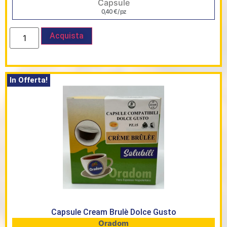
Capsule
0,40
€
/ pz
Acquista
In Offerta!
Capsule Cream Brulè Dolce Gusto
Oradom