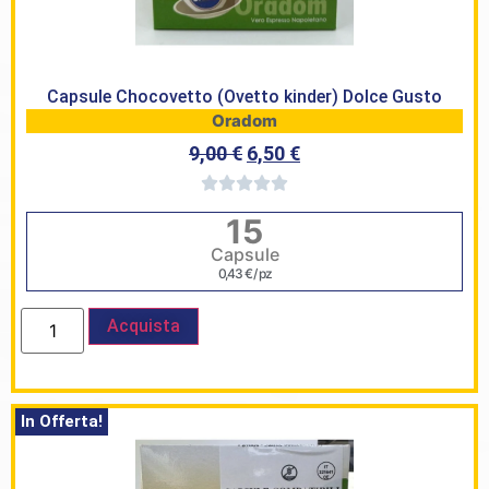
Capsule Chocovetto (Ovetto kinder) Dolce Gusto
Oradom
9,00
€
6,50
€
15
Capsule
0,43
€
/ pz
Acquista
In Offerta!