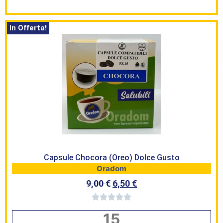
In Offerta!
Capsule Chocora (Oreo) Dolce Gusto
Oradom
9,00
€
6,50
€
15