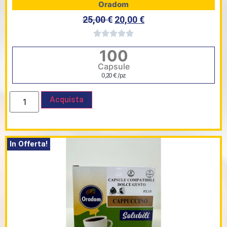
Oradom
25,00
€
20,00
€
100
Capsule
0,20
€
/ pz
Acquista
In Offerta!