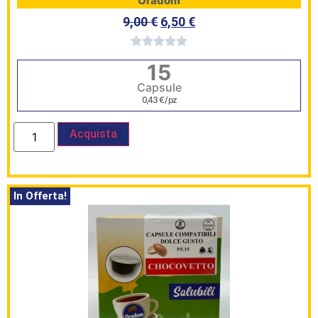
Oradom
9,00
€
6,50
€
L’angolo
15
del Caffè
Capsule
Prodotti
0,43
€
/ pz
Acquista
In Offerta!