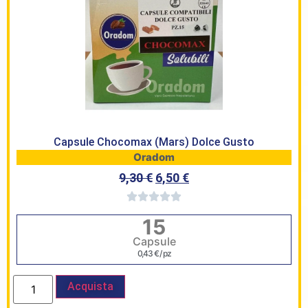
Capsule Chocomax (Mars) Dolce Gusto
Oradom
9,30
€
6,50
€
15
Capsule
0,43
€
/ pz
Acquista