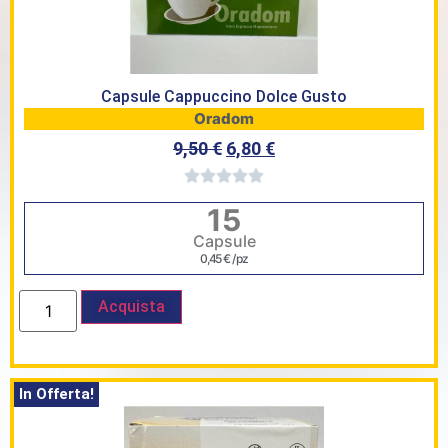
Capsule Cappuccino Dolce Gusto
Oradom
9,50
€
6,80
€
15
Capsule
0,45
€
/ pz
Acquista
In Offerta!