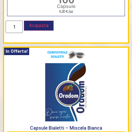
100
Capsule
0,20
€
/ pz
Acquista
In Offerta!
Capsule Bialetti – Miscela Bianca